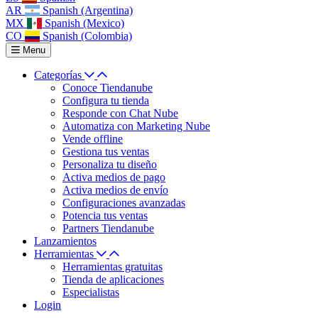
AR
Spanish (Argentina)
MX
Spanish (Mexico)
CO
Spanish (Colombia)
Menu
Categorías
Conoce Tiendanube
Configura tu tienda
Responde con Chat Nube
Automatiza con Marketing Nube
Vende offline
Gestiona tus ventas
Personaliza tu diseño
Activa medios de pago
Activa medios de envío
Configuraciones avanzadas
Potencia tus ventas
Partners Tiendanube
Lanzamientos
Herramientas
Herramientas gratuitas
Tienda de aplicaciones
Especialistas
Login