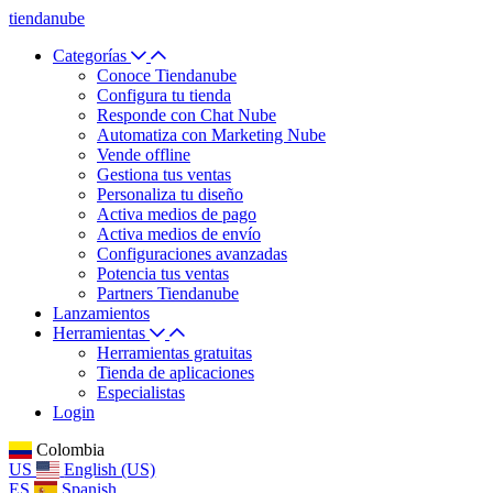
tiendanube
Categorías
Conoce Tiendanube
Configura tu tienda
Responde con Chat Nube
Automatiza con Marketing Nube
Vende offline
Gestiona tus ventas
Personaliza tu diseño
Activa medios de pago
Activa medios de envío
Configuraciones avanzadas
Potencia tus ventas
Partners Tiendanube
Lanzamientos
Herramientas
Herramientas gratuitas
Tienda de aplicaciones
Especialistas
Login
Colombia
US
English (US)
ES
Spanish