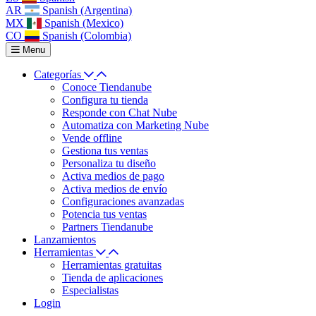
AR
Spanish (Argentina)
MX
Spanish (Mexico)
CO
Spanish (Colombia)
Menu
Categorías
Conoce Tiendanube
Configura tu tienda
Responde con Chat Nube
Automatiza con Marketing Nube
Vende offline
Gestiona tus ventas
Personaliza tu diseño
Activa medios de pago
Activa medios de envío
Configuraciones avanzadas
Potencia tus ventas
Partners Tiendanube
Lanzamientos
Herramientas
Herramientas gratuitas
Tienda de aplicaciones
Especialistas
Login