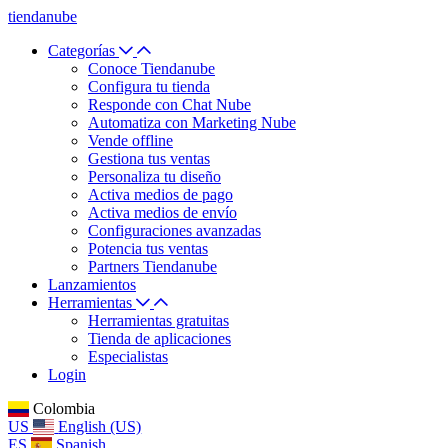
tiendanube
Categorías
Conoce Tiendanube
Configura tu tienda
Responde con Chat Nube
Automatiza con Marketing Nube
Vende offline
Gestiona tus ventas
Personaliza tu diseño
Activa medios de pago
Activa medios de envío
Configuraciones avanzadas
Potencia tus ventas
Partners Tiendanube
Lanzamientos
Herramientas
Herramientas gratuitas
Tienda de aplicaciones
Especialistas
Login
Colombia
US
English (US)
ES
Spanish