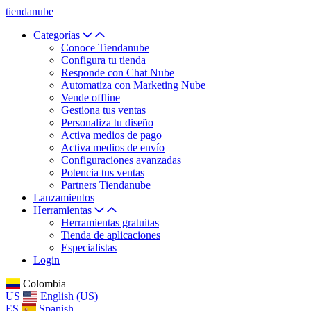
tiendanube
Categorías
Conoce Tiendanube
Configura tu tienda
Responde con Chat Nube
Automatiza con Marketing Nube
Vende offline
Gestiona tus ventas
Personaliza tu diseño
Activa medios de pago
Activa medios de envío
Configuraciones avanzadas
Potencia tus ventas
Partners Tiendanube
Lanzamientos
Herramientas
Herramientas gratuitas
Tienda de aplicaciones
Especialistas
Login
Colombia
US
English (US)
ES
Spanish