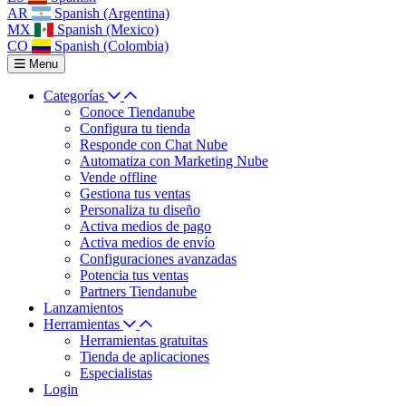
AR
Spanish (Argentina)
MX
Spanish (Mexico)
CO
Spanish (Colombia)
Menu
Categorías
Conoce Tiendanube
Configura tu tienda
Responde con Chat Nube
Automatiza con Marketing Nube
Vende offline
Gestiona tus ventas
Personaliza tu diseño
Activa medios de pago
Activa medios de envío
Configuraciones avanzadas
Potencia tus ventas
Partners Tiendanube
Lanzamientos
Herramientas
Herramientas gratuitas
Tienda de aplicaciones
Especialistas
Login