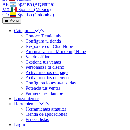
AR
Spanish (Argentina)
MX
Spanish (Mexico)
CO
Spanish (Colombia)
Menu
Categorías
Conoce Tiendanube
Configura tu tienda
Responde con Chat Nube
Automatiza con Marketing Nube
Vende offline
Gestiona tus ventas
Personaliza tu diseño
Activa medios de pago
Activa medios de envío
Configuraciones avanzadas
Potencia tus ventas
Partners Tiendanube
Lanzamientos
Herramientas
Herramientas gratuitas
Tienda de aplicaciones
Especialistas
Login