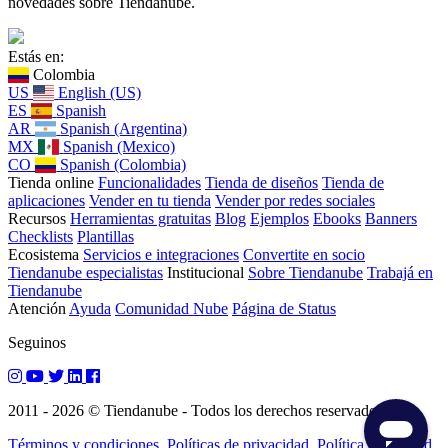
novedades sobre Tiendanube.
Estás en:
Colombia
US
English (US)
ES
Spanish
AR
Spanish (Argentina)
MX
Spanish (Mexico)
CO
Spanish (Colombia)
Tienda online
Funcionalidades
Tienda de diseños
Tienda de
aplicaciones
Vender en tu tienda
Vender por redes sociales
Recursos
Herramientas gratuitas
Blog
Ejemplos
Ebooks
Banners
Checklists
Plantillas
Ecosistema
Servicios e integraciones
Convertite en socio
Tiendanube especialistas
Institucional
Sobre Tiendanube
Trabajá en
Tiendanube
Atención
Ayuda
Comunidad Nube
Página de Status
Seguinos
2011 - 2026 © Tiendanube - Todos los derechos reservados.
Términos y condiciones.
Políticas de privacidad.
Política de calidad.