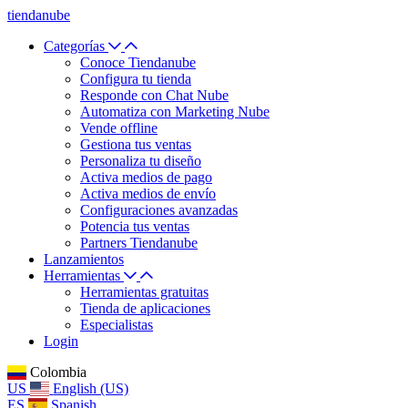
tiendanube
Categorías
Conoce Tiendanube
Configura tu tienda
Responde con Chat Nube
Automatiza con Marketing Nube
Vende offline
Gestiona tus ventas
Personaliza tu diseño
Activa medios de pago
Activa medios de envío
Configuraciones avanzadas
Potencia tus ventas
Partners Tiendanube
Lanzamientos
Herramientas
Herramientas gratuitas
Tienda de aplicaciones
Especialistas
Login
Colombia
US
English (US)
ES
Spanish