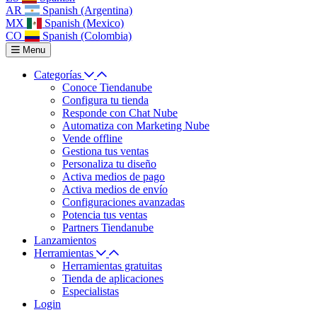
AR
Spanish (Argentina)
MX
Spanish (Mexico)
CO
Spanish (Colombia)
Menu
Categorías
Conoce Tiendanube
Configura tu tienda
Responde con Chat Nube
Automatiza con Marketing Nube
Vende offline
Gestiona tus ventas
Personaliza tu diseño
Activa medios de pago
Activa medios de envío
Configuraciones avanzadas
Potencia tus ventas
Partners Tiendanube
Lanzamientos
Herramientas
Herramientas gratuitas
Tienda de aplicaciones
Especialistas
Login