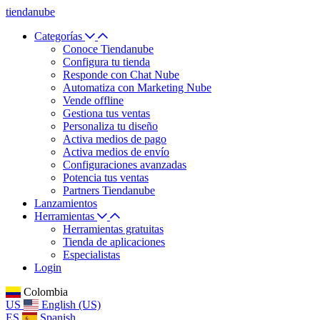
tiendanube
Categorías
Conoce Tiendanube
Configura tu tienda
Responde con Chat Nube
Automatiza con Marketing Nube
Vende offline
Gestiona tus ventas
Personaliza tu diseño
Activa medios de pago
Activa medios de envío
Configuraciones avanzadas
Potencia tus ventas
Partners Tiendanube
Lanzamientos
Herramientas
Herramientas gratuitas
Tienda de aplicaciones
Especialistas
Login
Colombia
US
English (US)
ES
Spanish