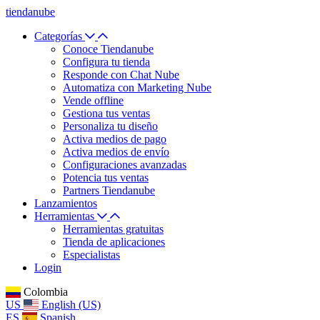
tiendanube
Categorías
Conoce Tiendanube
Configura tu tienda
Responde con Chat Nube
Automatiza con Marketing Nube
Vende offline
Gestiona tus ventas
Personaliza tu diseño
Activa medios de pago
Activa medios de envío
Configuraciones avanzadas
Potencia tus ventas
Partners Tiendanube
Lanzamientos
Herramientas
Herramientas gratuitas
Tienda de aplicaciones
Especialistas
Login
Colombia
US
English (US)
ES
Spanish