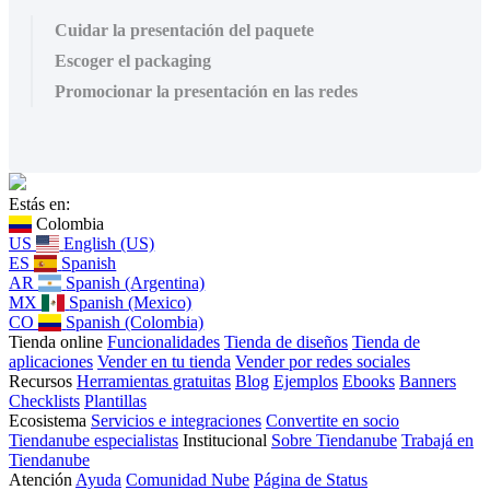
Cuidar la presentación del paquete
Escoger el packaging
Promocionar la presentación en las redes
Estás en:
Colombia
US
English (US)
ES
Spanish
AR
Spanish (Argentina)
MX
Spanish (Mexico)
CO
Spanish (Colombia)
Tienda online
Funcionalidades
Tienda de diseños
Tienda de
aplicaciones
Vender en tu tienda
Vender por redes sociales
Recursos
Herramientas gratuitas
Blog
Ejemplos
Ebooks
Banners
Checklists
Plantillas
Ecosistema
Servicios e integraciones
Convertite en socio
Tiendanube especialistas
Institucional
Sobre Tiendanube
Trabajá en
Tiendanube
Atención
Ayuda
Comunidad Nube
Página de Status