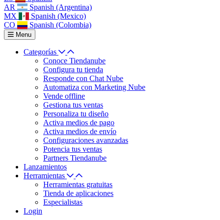
AR
Spanish (Argentina)
MX
Spanish (Mexico)
CO
Spanish (Colombia)
Menu
Categorías
Conoce Tiendanube
Configura tu tienda
Responde con Chat Nube
Automatiza con Marketing Nube
Vende offline
Gestiona tus ventas
Personaliza tu diseño
Activa medios de pago
Activa medios de envío
Configuraciones avanzadas
Potencia tus ventas
Partners Tiendanube
Lanzamientos
Herramientas
Herramientas gratuitas
Tienda de aplicaciones
Especialistas
Login