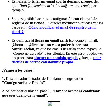
Es necesario
tener un email con tu dominio propio
, del
tipo:
"info@tutienda.com"
u
"hola@tumarca.com",
por
ejemplo;
Solo es posible hacer esta configuración
con el email de
registro de tu tienda
. Si quieres modificarlo, puedes ver los
pasos en:
¿Cómo modificar el email de registro de mi
tienda?
;
Es decir que
si tienes un email genérico
, como @gmail,
@hotmail, @live, etc.,
no vas a poder hacer esta
configuración
, ya que los emails llegarían como "Spam" o
"Correo no deseado" a tus clientes. En este caso, puedes ver
los pasos para
obtener un dominio propio
y, luego,
tener
cuentas de correo con dominio propio
.
¡Vamos a los pasos!
1.
Desde tu administrador de Tiendanube, ingresar en
"Configuración > Emails"
.
2.
Seleccionar el link del paso 1,
"Haz clic acá para confirmar
que eres dueño de
tu email
"
.