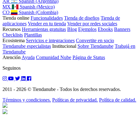
AR
Spanish (Argentina)
MX
Spanish (Mexico)
CO
Spanish (Colombia)
Tienda online
Funcionalidades
Tienda de diseños
Tienda de
aplicaciones
Vender en tu tienda
Vender por redes sociales
Recursos
Herramientas gratuitas
Blog
Ejemplos
Ebooks
Banners
Checklists
Plantillas
Ecosistema
Servicios e integraciones
Convertite en socio
Tiendanube especialistas
Institucional
Sobre Tiendanube
Trabajá en
Tiendanube
Atención
Ayuda
Comunidad Nube
Página de Status
Seguinos
2011 - 2026 © Tiendanube - Todos los derechos reservados.
Términos y condiciones.
Políticas de privacidad.
Política de calidad.