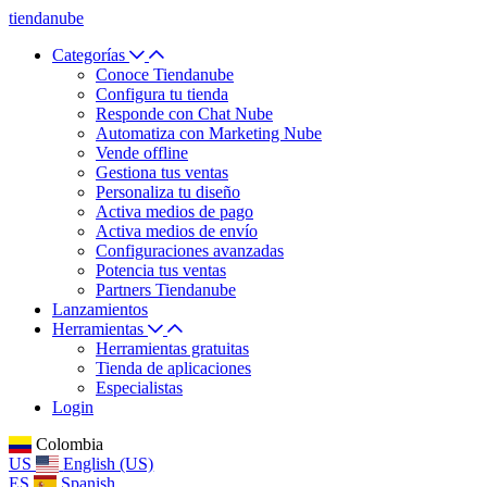
tiendanube
Categorías
Conoce Tiendanube
Configura tu tienda
Responde con Chat Nube
Automatiza con Marketing Nube
Vende offline
Gestiona tus ventas
Personaliza tu diseño
Activa medios de pago
Activa medios de envío
Configuraciones avanzadas
Potencia tus ventas
Partners Tiendanube
Lanzamientos
Herramientas
Herramientas gratuitas
Tienda de aplicaciones
Especialistas
Login
Colombia
US
English (US)
ES
Spanish