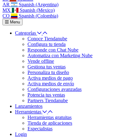
AR
Spanish (Argentina)
MX
Spanish (Mexico)
CO
Spanish (Colombia)
Menu
Categorías
Conoce Tiendanube
Configura tu tienda
Responde con Chat Nube
Automatiza con Marketing Nube
Vende offline
Gestiona tus ventas
Personaliza tu diseño
Activa medios de pago
Activa medios de envío
Configuraciones avanzadas
Potencia tus ventas
Partners Tiendanube
Lanzamientos
Herramientas
Herramientas gratuitas
Tienda de aplicaciones
Especialistas
Login