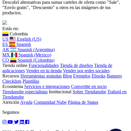
Descubrí alternativas para sumar carteles de oferta como "Sale",
"Envío gratis", "Descuento" u otros en las imágenes de tus
productos.
Estás en:
Colombia
US
English (US)
ES
Spanish
AR
Spanish (Argentina)
MX
Spanish (Mexico)
CO
Spanish (Colombia)
Tienda online
Funcionalidades
Tienda de diseños
Tienda de
aplicaciones
Vender en tu tienda
Vender por redes sociales
Recursos
Herramientas gratuitas
Blog
Ejemplos
Ebooks
Banners
Checklists
Plantillas
Ecosistema
Servicios e integraciones
Convertite en socio
Tiendanube especialistas
Institucional
Sobre Tiendanube
Trabajá en
Tiendanube
Atención
Ayuda
Comunidad Nube
Página de Status
Seguinos