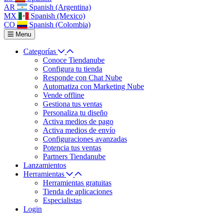
AR
Spanish (Argentina)
MX
Spanish (Mexico)
CO
Spanish (Colombia)
Menu
Categorías
Conoce Tiendanube
Configura tu tienda
Responde con Chat Nube
Automatiza con Marketing Nube
Vende offline
Gestiona tus ventas
Personaliza tu diseño
Activa medios de pago
Activa medios de envío
Configuraciones avanzadas
Potencia tus ventas
Partners Tiendanube
Lanzamientos
Herramientas
Herramientas gratuitas
Tienda de aplicaciones
Especialistas
Login