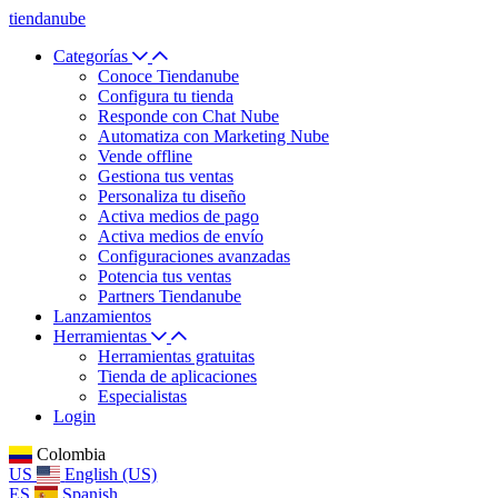
tiendanube
Categorías
Conoce Tiendanube
Configura tu tienda
Responde con Chat Nube
Automatiza con Marketing Nube
Vende offline
Gestiona tus ventas
Personaliza tu diseño
Activa medios de pago
Activa medios de envío
Configuraciones avanzadas
Potencia tus ventas
Partners Tiendanube
Lanzamientos
Herramientas
Herramientas gratuitas
Tienda de aplicaciones
Especialistas
Login
Colombia
US
English (US)
ES
Spanish