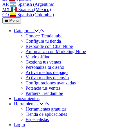
AR
Spanish (Argentina)
MX
Spanish (Mexico)
CO
Spanish (Colombia)
Menu
Categorías
Conoce Tiendanube
Configura tu tienda
Responde con Chat Nube
Automatiza con Marketing Nube
Vende offline
Gestiona tus ventas
Personaliza tu diseño
Activa medios de pago
Activa medios de envío
Configuraciones avanzadas
Potencia tus ventas
Partners Tiendanube
Lanzamientos
Herramientas
Herramientas gratuitas
Tienda de aplicaciones
Especialistas
Login