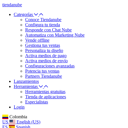
tiendanube
Categorías
Conoce Tiendanube
Configura tu tienda
Responde con Chat Nube
Automatiza con Marketing Nube
Vende offline
Gestiona tus ventas
Personaliza tu diseño
Activa medios de pago
Activa medios de envío
Configuraciones avanzadas
Potencia tus ventas
Partners Tiendanube
Lanzamientos
Herramientas
Herramientas gratuitas
Tienda de aplicaciones
Especialistas
Login
Colombia
US
English (US)
ES
Spanish