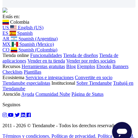
Estás en:
Colombia
US
English (US)
ES
Spanish
AR
Spanish (Argentina)
MX
Spanish (Mexico)
CO
Spanish (Colombia)
Tienda online
Funcionalidades
Tienda de diseños
Tienda de
aplicaciones
Vender en tu tienda
Vender por redes sociales
Recursos
Herramientas gratuitas
Blog
Ejemplos
Ebooks
Banners
Checklists
Plantillas
Ecosistema
Servicios e integraciones
Convertite en socio
Tiendanube especialistas
Institucional
Sobre Tiendanube
Trabajá en
Tiendanube
Atención
Ayuda
Comunidad Nube
Página de Status
Seguinos
2011 - 2026 © Tiendanube - Todos los derechos reservados.
Términos y condiciones.
Políticas de privacidad.
Política de calidad.