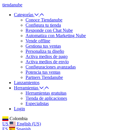
tiendanube
Categorías
Conoce Tiendanube
Configura tu tienda
Responde con Chat Nube
Automatiza con Marketing Nube
Vende offline
Gestiona tus ventas
Personaliza tu diseño
Activa medios de pago
Activa medios de envío
Configuraciones avanzadas
Potencia tus ventas
Partners Tiendanube
Lanzamientos
Herramientas
Herramientas gratuitas
Tienda de aplicaciones
Especialistas
Login
Colombia
US
English (US)
ES
Spanish