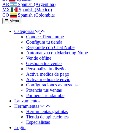
AR
Spanish (Argentina)
MX
Spanish (Mexico)
CO
Spanish (Colombia)
Menu
Categorías
Conoce Tiendanube
Configura tu tienda
Responde con Chat Nube
Automatiza con Marketing Nube
Vende offline
Gestiona tus ventas
Personaliza tu diseño
Activa medios de pago
Activa medios de envío
Configuraciones avanzadas
Potencia tus ventas
Partners Tiendanube
Lanzamientos
Herramientas
Herramientas gratuitas
Tienda de aplicaciones
Especialistas
Login