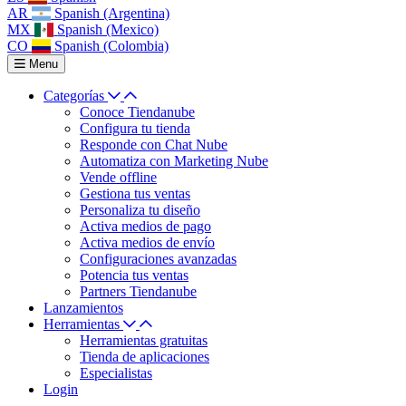
AR
Spanish (Argentina)
MX
Spanish (Mexico)
CO
Spanish (Colombia)
Menu
Categorías
Conoce Tiendanube
Configura tu tienda
Responde con Chat Nube
Automatiza con Marketing Nube
Vende offline
Gestiona tus ventas
Personaliza tu diseño
Activa medios de pago
Activa medios de envío
Configuraciones avanzadas
Potencia tus ventas
Partners Tiendanube
Lanzamientos
Herramientas
Herramientas gratuitas
Tienda de aplicaciones
Especialistas
Login