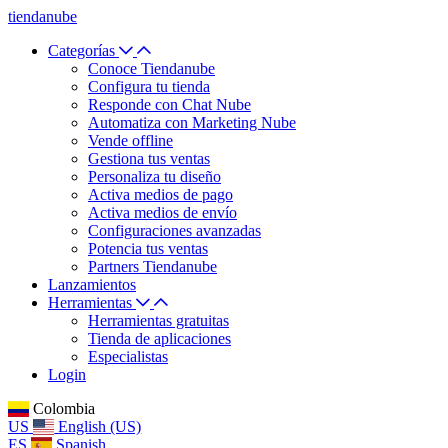
tiendanube
Categorías
Conoce Tiendanube
Configura tu tienda
Responde con Chat Nube
Automatiza con Marketing Nube
Vende offline
Gestiona tus ventas
Personaliza tu diseño
Activa medios de pago
Activa medios de envío
Configuraciones avanzadas
Potencia tus ventas
Partners Tiendanube
Lanzamientos
Herramientas
Herramientas gratuitas
Tienda de aplicaciones
Especialistas
Login
Colombia
US
English (US)
ES
Spanish