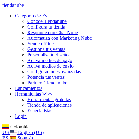
tiendanube
Categorías
Conoce Tiendanube
Configura tu tienda
Responde con Chat Nube
Automatiza con Marketing Nube
Vende offline
Gestiona tus ventas
Personaliza tu diseño
Activa medios de pago
Activa medios de envío
Configuraciones avanzadas
Potencia tus ventas
Partners Tiendanube
Lanzamientos
Herramientas
Herramientas gratuitas
Tienda de aplicaciones
Especialistas
Login
Colombia
US
English (US)
ES
Spanish