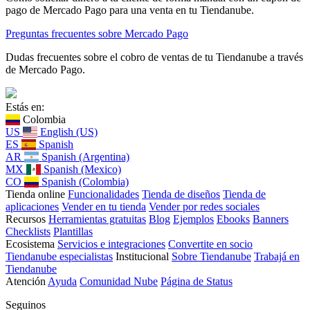
pago de Mercado Pago para una venta en tu Tiendanube.
Preguntas frecuentes sobre Mercado Pago
Dudas frecuentes sobre el cobro de ventas de tu Tiendanube a través
de Mercado Pago.
Estás en:
Colombia
US
English (US)
ES
Spanish
AR
Spanish (Argentina)
MX
Spanish (Mexico)
CO
Spanish (Colombia)
Tienda online
Funcionalidades
Tienda de diseños
Tienda de
aplicaciones
Vender en tu tienda
Vender por redes sociales
Recursos
Herramientas gratuitas
Blog
Ejemplos
Ebooks
Banners
Checklists
Plantillas
Ecosistema
Servicios e integraciones
Convertite en socio
Tiendanube especialistas
Institucional
Sobre Tiendanube
Trabajá en
Tiendanube
Atención
Ayuda
Comunidad Nube
Página de Status
Seguinos