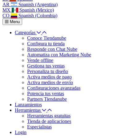
AR
Spanish (Argentina)
MX
Spanish (Mexico)
CO
Spanish (Colombia)
Menu
Categorías
Conoce Tiendanube
Configura tu tienda
Responde con Chat Nube
Automatiza con Marketing Nube
Vende offline
Gestiona tus ventas
Personaliza tu diseño
Activa medios de pago
Activa medios de envío
Configuraciones avanzadas
Potencia tus ventas
Partners Tiendanube
Lanzamientos
Herramientas
Herramientas gratuitas
Tienda de aplicaciones
Especialistas
Login