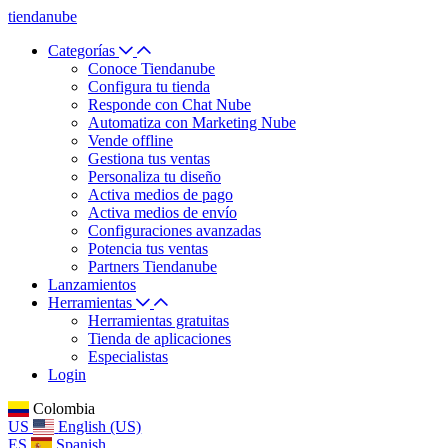
tiendanube
Categorías
Conoce Tiendanube
Configura tu tienda
Responde con Chat Nube
Automatiza con Marketing Nube
Vende offline
Gestiona tus ventas
Personaliza tu diseño
Activa medios de pago
Activa medios de envío
Configuraciones avanzadas
Potencia tus ventas
Partners Tiendanube
Lanzamientos
Herramientas
Herramientas gratuitas
Tienda de aplicaciones
Especialistas
Login
Colombia
US
English (US)
ES
Spanish