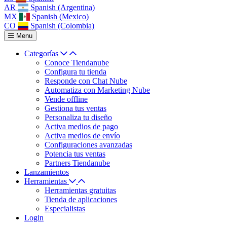
AR
Spanish (Argentina)
MX
Spanish (Mexico)
CO
Spanish (Colombia)
Menu
Categorías
Conoce Tiendanube
Configura tu tienda
Responde con Chat Nube
Automatiza con Marketing Nube
Vende offline
Gestiona tus ventas
Personaliza tu diseño
Activa medios de pago
Activa medios de envío
Configuraciones avanzadas
Potencia tus ventas
Partners Tiendanube
Lanzamientos
Herramientas
Herramientas gratuitas
Tienda de aplicaciones
Especialistas
Login