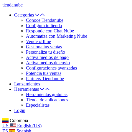
tiendanube
Categorías
Conoce Tiendanube
Configura tu tienda
Responde con Chat Nube
Automatiza con Marketing Nube
Vende offline
Gestiona tus ventas
Personaliza tu diseño
Activa medios de pago
Activa medios de envío
Configuraciones avanzadas
Potencia tus ventas
Partners Tiendanube
Lanzamientos
Herramientas
Herramientas gratuitas
Tienda de aplicaciones
Especialistas
Login
Colombia
US
English (US)
ES
Spanish