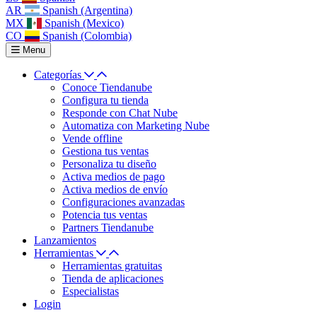
AR
Spanish (Argentina)
MX
Spanish (Mexico)
CO
Spanish (Colombia)
Menu
Categorías
Conoce Tiendanube
Configura tu tienda
Responde con Chat Nube
Automatiza con Marketing Nube
Vende offline
Gestiona tus ventas
Personaliza tu diseño
Activa medios de pago
Activa medios de envío
Configuraciones avanzadas
Potencia tus ventas
Partners Tiendanube
Lanzamientos
Herramientas
Herramientas gratuitas
Tienda de aplicaciones
Especialistas
Login