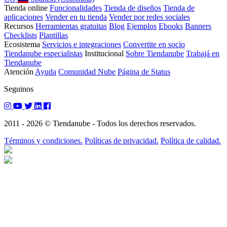
Tienda online
Funcionalidades
Tienda de diseños
Tienda de
aplicaciones
Vender en tu tienda
Vender por redes sociales
Recursos
Herramientas gratuitas
Blog
Ejemplos
Ebooks
Banners
Checklists
Plantillas
Ecosistema
Servicios e integraciones
Convertite en socio
Tiendanube especialistas
Institucional
Sobre Tiendanube
Trabajá en
Tiendanube
Atención
Ayuda
Comunidad Nube
Página de Status
Seguinos
2011 - 2026 © Tiendanube - Todos los derechos reservados.
Términos y condiciones.
Políticas de privacidad.
Política de calidad.