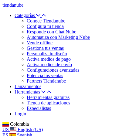
tiendanube
Categorías
Conoce Tiendanube
Configura tu tienda
Responde con Chat Nube
Automatiza con Marketing Nube
Vende offline
Gestiona tus ventas
Personaliza tu diseño
Activa medios de pago
Activa medios de envío
Configuraciones avanzadas
Potencia tus ventas
Partners Tiendanube
Lanzamientos
Herramientas
Herramientas gratuitas
Tienda de aplicaciones
Especialistas
Login
Colombia
US
English (US)
ES
Spanish