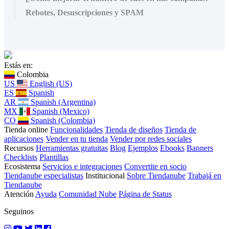
Rebotes, Desuscripciones y SPAM
Estás en:
Colombia
US
English (US)
ES
Spanish
AR
Spanish (Argentina)
MX
Spanish (Mexico)
CO
Spanish (Colombia)
Tienda online
Funcionalidades
Tienda de diseños
Tienda de
aplicaciones
Vender en tu tienda
Vender por redes sociales
Recursos
Herramientas gratuitas
Blog
Ejemplos
Ebooks
Banners
Checklists
Plantillas
Ecosistema
Servicios e integraciones
Convertite en socio
Tiendanube especialistas
Institucional
Sobre Tiendanube
Trabajá en
Tiendanube
Atención
Ayuda
Comunidad Nube
Página de Status
Seguinos