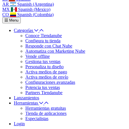
AR
Spanish (Argentina)
MX
Spanish (Mexico)
CO
Spanish (Colombia)
Menu
Categorías
Conoce Tiendanube
Configura tu tienda
Responde con Chat Nube
Automatiza con Marketing Nube
Vende offline
Gestiona tus ventas
Personaliza tu diseño
Activa medios de pago
Activa medios de envío
Configuraciones avanzadas
Potencia tus ventas
Partners Tiendanube
Lanzamientos
Herramientas
Herramientas gratuitas
Tienda de aplicaciones
Especialistas
Login