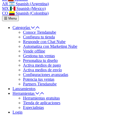
AR
Spanish (Argentina)
MX
Spanish (Mexico)
CO
Spanish (Colombia)
Menu
Categorías
Conoce Tiendanube
Configura tu tienda
Responde con Chat Nube
Automatiza con Marketing Nube
Vende offline
Gestiona tus ventas
Personaliza tu diseño
Activa medios de pago
Activa medios de envío
Configuraciones avanzadas
Potencia tus ventas
Partners Tiendanube
Lanzamientos
Herramientas
Herramientas gratuitas
Tienda de aplicaciones
Especialistas
Login