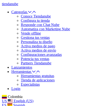
tiendanube
Categorías
Conoce Tiendanube
Configura tu tienda
Responde con Chat Nube
Automatiza con Marketing Nube
Vende offline
Gestiona tus ventas
Personaliza tu diseño
Activa medios de pago
Activa medios de envío
Configuraciones avanzadas
Potencia tus ventas
Partners Tiendanube
Lanzamientos
Herramientas
Herramientas gratuitas
Tienda de aplicaciones
Especialistas
Login
Colombia
US
English (US)
ES
Spanish