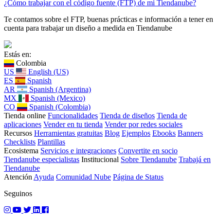
¿Cómo trabajar con el código fuente (FTP) de mi Tiendanube?
Te contamos sobre el FTP, buenas prácticas e información a tener en
cuenta para trabajar un diseño a medida en Tiendanube
Estás en:
Colombia
US
English (US)
ES
Spanish
AR
Spanish (Argentina)
MX
Spanish (Mexico)
CO
Spanish (Colombia)
Tienda online
Funcionalidades
Tienda de diseños
Tienda de
aplicaciones
Vender en tu tienda
Vender por redes sociales
Recursos
Herramientas gratuitas
Blog
Ejemplos
Ebooks
Banners
Checklists
Plantillas
Ecosistema
Servicios e integraciones
Convertite en socio
Tiendanube especialistas
Institucional
Sobre Tiendanube
Trabajá en
Tiendanube
Atención
Ayuda
Comunidad Nube
Página de Status
Seguinos