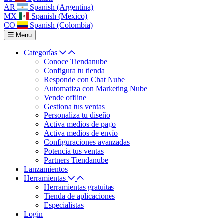
AR
Spanish (Argentina)
MX
Spanish (Mexico)
CO
Spanish (Colombia)
Menu
Categorías
Conoce Tiendanube
Configura tu tienda
Responde con Chat Nube
Automatiza con Marketing Nube
Vende offline
Gestiona tus ventas
Personaliza tu diseño
Activa medios de pago
Activa medios de envío
Configuraciones avanzadas
Potencia tus ventas
Partners Tiendanube
Lanzamientos
Herramientas
Herramientas gratuitas
Tienda de aplicaciones
Especialistas
Login