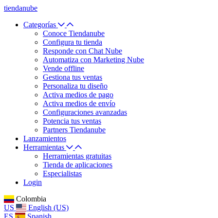
tiendanube
Categorías
Conoce Tiendanube
Configura tu tienda
Responde con Chat Nube
Automatiza con Marketing Nube
Vende offline
Gestiona tus ventas
Personaliza tu diseño
Activa medios de pago
Activa medios de envío
Configuraciones avanzadas
Potencia tus ventas
Partners Tiendanube
Lanzamientos
Herramientas
Herramientas gratuitas
Tienda de aplicaciones
Especialistas
Login
Colombia
US
English (US)
ES
Spanish