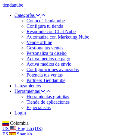
tiendanube
Categorías
Conoce Tiendanube
Configura tu tienda
Responde con Chat Nube
Automatiza con Marketing Nube
Vende offline
Gestiona tus ventas
Personaliza tu diseño
Activa medios de pago
Activa medios de envío
Configuraciones avanzadas
Potencia tus ventas
Partners Tiendanube
Lanzamientos
Herramientas
Herramientas gratuitas
Tienda de aplicaciones
Especialistas
Login
Colombia
US
English (US)
ES
Spanish