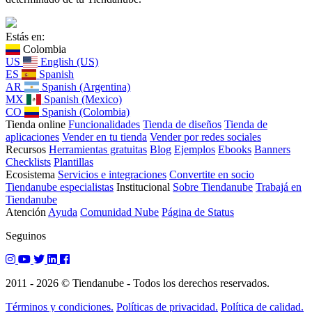
Estás en:
Colombia
US
English (US)
ES
Spanish
AR
Spanish (Argentina)
MX
Spanish (Mexico)
CO
Spanish (Colombia)
Tienda online
Funcionalidades
Tienda de diseños
Tienda de
aplicaciones
Vender en tu tienda
Vender por redes sociales
Recursos
Herramientas gratuitas
Blog
Ejemplos
Ebooks
Banners
Checklists
Plantillas
Ecosistema
Servicios e integraciones
Convertite en socio
Tiendanube especialistas
Institucional
Sobre Tiendanube
Trabajá en
Tiendanube
Atención
Ayuda
Comunidad Nube
Página de Status
Seguinos
2011 - 2026 © Tiendanube - Todos los derechos reservados.
Términos y condiciones.
Políticas de privacidad.
Política de calidad.