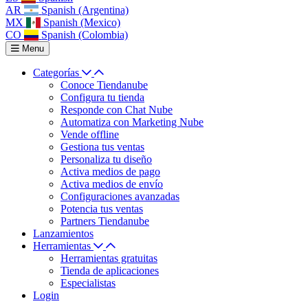
AR
Spanish (Argentina)
MX
Spanish (Mexico)
CO
Spanish (Colombia)
Menu
Categorías
Conoce Tiendanube
Configura tu tienda
Responde con Chat Nube
Automatiza con Marketing Nube
Vende offline
Gestiona tus ventas
Personaliza tu diseño
Activa medios de pago
Activa medios de envío
Configuraciones avanzadas
Potencia tus ventas
Partners Tiendanube
Lanzamientos
Herramientas
Herramientas gratuitas
Tienda de aplicaciones
Especialistas
Login