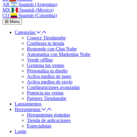
AR
Spanish (Argentina)
MX
Spanish (Mexico)
CO
Spanish (Colombia)
Menu
Categorías
Conoce Tiendanube
Configura tu tienda
Responde con Chat Nube
Automatiza con Marketing Nube
Vende offline
Gestiona tus ventas
Personaliza tu diseño
Activa medios de pago
Activa medios de envío
Configuraciones avanzadas
Potencia tus ventas
Partners Tiendanube
Lanzamientos
Herramientas
Herramientas gratuitas
Tienda de aplicaciones
Especialistas
Login