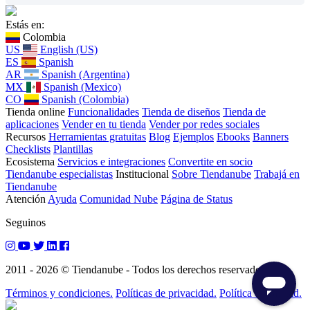
Estás en:
Colombia
US
English (US)
ES
Spanish
AR
Spanish (Argentina)
MX
Spanish (Mexico)
CO
Spanish (Colombia)
Tienda online
Funcionalidades
Tienda de diseños
Tienda de
aplicaciones
Vender en tu tienda
Vender por redes sociales
Recursos
Herramientas gratuitas
Blog
Ejemplos
Ebooks
Banners
Checklists
Plantillas
Ecosistema
Servicios e integraciones
Convertite en socio
Tiendanube especialistas
Institucional
Sobre Tiendanube
Trabajá en
Tiendanube
Atención
Ayuda
Comunidad Nube
Página de Status
Seguinos
2011 - 2026 © Tiendanube - Todos los derechos reservados.
Términos y condiciones.
Políticas de privacidad.
Política de calidad.