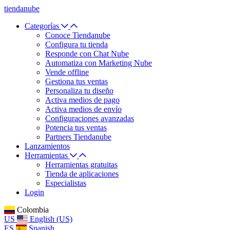
tiendanube
Categorías
Conoce Tiendanube
Configura tu tienda
Responde con Chat Nube
Automatiza con Marketing Nube
Vende offline
Gestiona tus ventas
Personaliza tu diseño
Activa medios de pago
Activa medios de envío
Configuraciones avanzadas
Potencia tus ventas
Partners Tiendanube
Lanzamientos
Herramientas
Herramientas gratuitas
Tienda de aplicaciones
Especialistas
Login
Colombia
US
English (US)
ES
Spanish