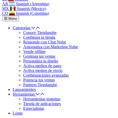
AR
Spanish (Argentina)
MX
Spanish (Mexico)
CO
Spanish (Colombia)
Menu
Categorías
Conoce Tiendanube
Configura tu tienda
Responde con Chat Nube
Automatiza con Marketing Nube
Vende offline
Gestiona tus ventas
Personaliza tu diseño
Activa medios de pago
Activa medios de envío
Configuraciones avanzadas
Potencia tus ventas
Partners Tiendanube
Lanzamientos
Herramientas
Herramientas gratuitas
Tienda de aplicaciones
Especialistas
Login