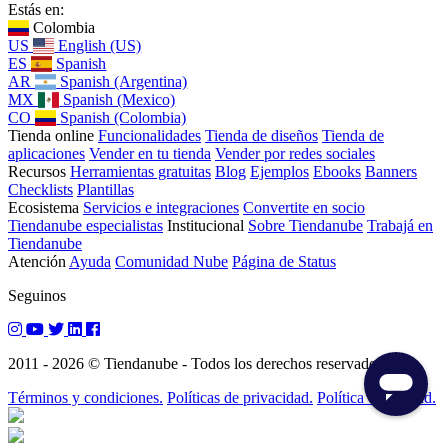
Estás en:
Colombia
US
English (US)
ES
Spanish
AR
Spanish (Argentina)
MX
Spanish (Mexico)
CO
Spanish (Colombia)
Tienda online
Funcionalidades
Tienda de diseños
Tienda de
aplicaciones
Vender en tu tienda
Vender por redes sociales
Recursos
Herramientas gratuitas
Blog
Ejemplos
Ebooks
Banners
Checklists
Plantillas
Ecosistema
Servicios e integraciones
Convertite en socio
Tiendanube especialistas
Institucional
Sobre Tiendanube
Trabajá en
Tiendanube
Atención
Ayuda
Comunidad Nube
Página de Status
Seguinos
2011 - 2026 © Tiendanube - Todos los derechos reservados.
Términos y condiciones.
Políticas de privacidad.
Política de calidad.