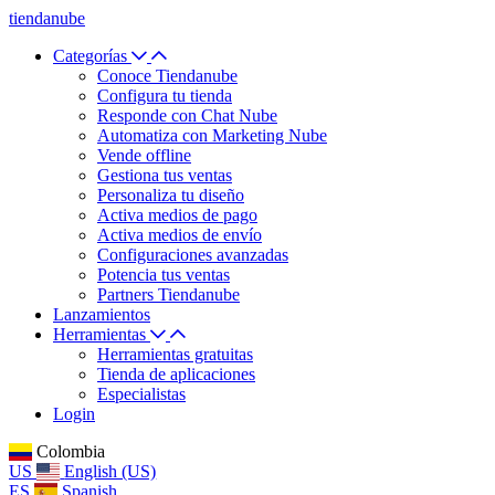
tiendanube
Categorías
Conoce Tiendanube
Configura tu tienda
Responde con Chat Nube
Automatiza con Marketing Nube
Vende offline
Gestiona tus ventas
Personaliza tu diseño
Activa medios de pago
Activa medios de envío
Configuraciones avanzadas
Potencia tus ventas
Partners Tiendanube
Lanzamientos
Herramientas
Herramientas gratuitas
Tienda de aplicaciones
Especialistas
Login
Colombia
US
English (US)
ES
Spanish