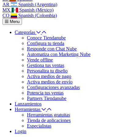
AR
Spanish (Argentina)
MX
Spanish (Mexico)
CO
Spanish (Colombia)
Menu
Categorías
Conoce Tiendanube
Configura tu tienda
Responde con Chat Nube
Automatiza con Marketing Nube
Vende offline
Gestiona tus ventas
Personaliza tu diseño
Activa medios de pago
Activa medios de envío
Configuraciones avanzadas
Potencia tus ventas
Partners Tiendanube
Lanzamientos
Herramientas
Herramientas gratuitas
Tienda de aplicaciones
Especialistas
Login