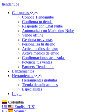
tiendanube
Categorías
Conoce Tiendanube
Configura tu tienda
Responde con Chat Nube
Automatiza con Marketing Nube
Vende offline
Gestiona tus ventas
Personaliza tu diseño
Activa medios de pago
Activa medios de envío
Configuraciones avanzadas
Potencia tus ventas
Partners Tiendanube
Lanzamientos
Herramientas
Herramientas gratuitas
Tienda de aplicaciones
Especialistas
Login
Colombia
US
English (US)
ES
Spanish