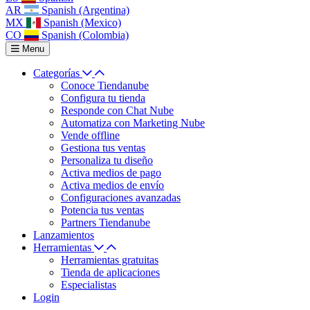
AR
Spanish (Argentina)
MX
Spanish (Mexico)
CO
Spanish (Colombia)
Menu
Categorías
Conoce Tiendanube
Configura tu tienda
Responde con Chat Nube
Automatiza con Marketing Nube
Vende offline
Gestiona tus ventas
Personaliza tu diseño
Activa medios de pago
Activa medios de envío
Configuraciones avanzadas
Potencia tus ventas
Partners Tiendanube
Lanzamientos
Herramientas
Herramientas gratuitas
Tienda de aplicaciones
Especialistas
Login