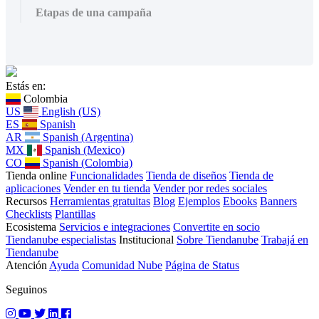
Etapas de una campaña
Estás en:
Colombia
US
English (US)
ES
Spanish
AR
Spanish (Argentina)
MX
Spanish (Mexico)
CO
Spanish (Colombia)
Tienda online
Funcionalidades
Tienda de diseños
Tienda de
aplicaciones
Vender en tu tienda
Vender por redes sociales
Recursos
Herramientas gratuitas
Blog
Ejemplos
Ebooks
Banners
Checklists
Plantillas
Ecosistema
Servicios e integraciones
Convertite en socio
Tiendanube especialistas
Institucional
Sobre Tiendanube
Trabajá en
Tiendanube
Atención
Ayuda
Comunidad Nube
Página de Status
Seguinos