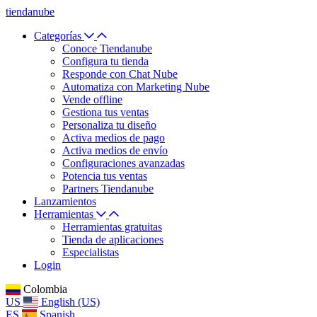
tiendanube
Categorías
Conoce Tiendanube
Configura tu tienda
Responde con Chat Nube
Automatiza con Marketing Nube
Vende offline
Gestiona tus ventas
Personaliza tu diseño
Activa medios de pago
Activa medios de envío
Configuraciones avanzadas
Potencia tus ventas
Partners Tiendanube
Lanzamientos
Herramientas
Herramientas gratuitas
Tienda de aplicaciones
Especialistas
Login
Colombia
US
English (US)
ES
Spanish