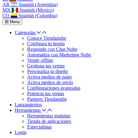
AR
Spanish (Argentina)
MX
Spanish (Mexico)
CO
Spanish (Colombia)
Menu
Categorías
Conoce Tiendanube
Configura tu tienda
Responde con Chat Nube
Automatiza con Marketing Nube
Vende offline
Gestiona tus ventas
Personaliza tu diseño
Activa medios de pago
Activa medios de envío
Configuraciones avanzadas
Potencia tus ventas
Partners Tiendanube
Lanzamientos
Herramientas
Herramientas gratuitas
Tienda de aplicaciones
Especialistas
Login