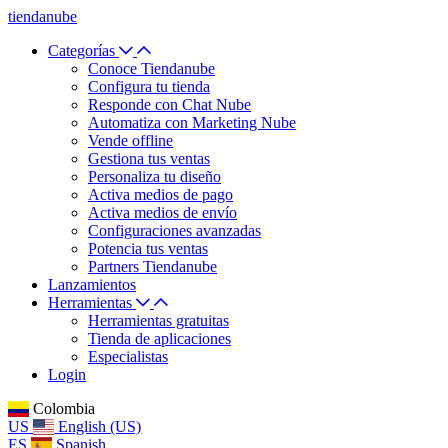
tiendanube
Categorías
Conoce Tiendanube
Configura tu tienda
Responde con Chat Nube
Automatiza con Marketing Nube
Vende offline
Gestiona tus ventas
Personaliza tu diseño
Activa medios de pago
Activa medios de envío
Configuraciones avanzadas
Potencia tus ventas
Partners Tiendanube
Lanzamientos
Herramientas
Herramientas gratuitas
Tienda de aplicaciones
Especialistas
Login
Colombia
US
English (US)
ES
Spanish