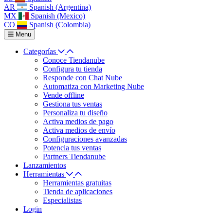
AR
Spanish (Argentina)
MX
Spanish (Mexico)
CO
Spanish (Colombia)
Menu
Categorías
Conoce Tiendanube
Configura tu tienda
Responde con Chat Nube
Automatiza con Marketing Nube
Vende offline
Gestiona tus ventas
Personaliza tu diseño
Activa medios de pago
Activa medios de envío
Configuraciones avanzadas
Potencia tus ventas
Partners Tiendanube
Lanzamientos
Herramientas
Herramientas gratuitas
Tienda de aplicaciones
Especialistas
Login