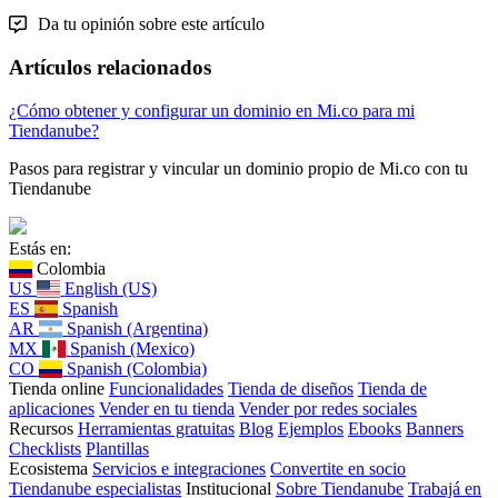
Da tu opinión sobre este artículo
Artículos relacionados
¿Cómo obtener y configurar un dominio en Mi.co para mi
Tiendanube?
Pasos para registrar y vincular un dominio propio de Mi.co con tu
Tiendanube
Estás en:
Colombia
US
English (US)
ES
Spanish
AR
Spanish (Argentina)
MX
Spanish (Mexico)
CO
Spanish (Colombia)
Tienda online
Funcionalidades
Tienda de diseños
Tienda de
aplicaciones
Vender en tu tienda
Vender por redes sociales
Recursos
Herramientas gratuitas
Blog
Ejemplos
Ebooks
Banners
Checklists
Plantillas
Ecosistema
Servicios e integraciones
Convertite en socio
Tiendanube especialistas
Institucional
Sobre Tiendanube
Trabajá en