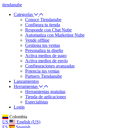
tiendanube
Categorías
Conoce Tiendanube
Configura tu tienda
Responde con Chat Nube
Automatiza con Marketing Nube
Vende offline
Gestiona tus ventas
Personaliza tu diseño
Activa medios de pago
Activa medios de envío
Configuraciones avanzadas
Potencia tus ventas
Partners Tiendanube
Lanzamientos
Herramientas
Herramientas gratuitas
Tienda de aplicaciones
Especialistas
Login
Colombia
US
English (US)
ES
Spanish