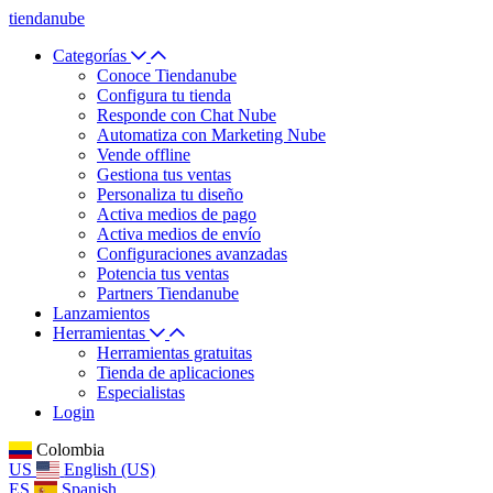
tiendanube
Categorías
Conoce Tiendanube
Configura tu tienda
Responde con Chat Nube
Automatiza con Marketing Nube
Vende offline
Gestiona tus ventas
Personaliza tu diseño
Activa medios de pago
Activa medios de envío
Configuraciones avanzadas
Potencia tus ventas
Partners Tiendanube
Lanzamientos
Herramientas
Herramientas gratuitas
Tienda de aplicaciones
Especialistas
Login
Colombia
US
English (US)
ES
Spanish