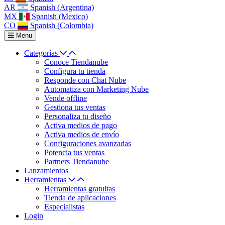
AR
Spanish (Argentina)
MX
Spanish (Mexico)
CO
Spanish (Colombia)
Menu
Categorías
Conoce Tiendanube
Configura tu tienda
Responde con Chat Nube
Automatiza con Marketing Nube
Vende offline
Gestiona tus ventas
Personaliza tu diseño
Activa medios de pago
Activa medios de envío
Configuraciones avanzadas
Potencia tus ventas
Partners Tiendanube
Lanzamientos
Herramientas
Herramientas gratuitas
Tienda de aplicaciones
Especialistas
Login