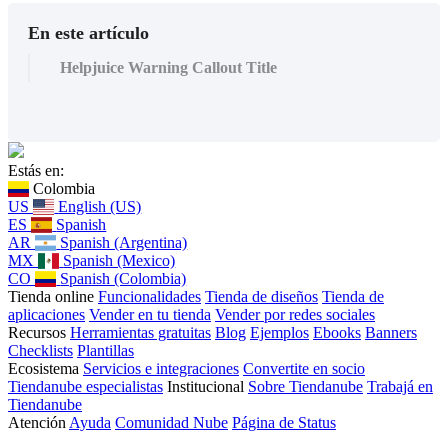
En este artículo
Helpjuice Warning Callout Title
Estás en:
Colombia
US
English (US)
ES
Spanish
AR
Spanish (Argentina)
MX
Spanish (Mexico)
CO
Spanish (Colombia)
Tienda online
Funcionalidades
Tienda de diseños
Tienda de
aplicaciones
Vender en tu tienda
Vender por redes sociales
Recursos
Herramientas gratuitas
Blog
Ejemplos
Ebooks
Banners
Checklists
Plantillas
Ecosistema
Servicios e integraciones
Convertite en socio
Tiendanube especialistas
Institucional
Sobre Tiendanube
Trabajá en
Tiendanube
Atención
Ayuda
Comunidad Nube
Página de Status