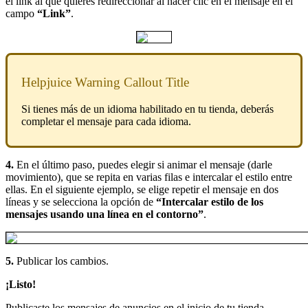
el link al que quieres redireccionar al hacer clic en el mensaje en el
campo
“Link”
.
Helpjuice Warning Callout Title
Si tienes más de un idioma habilitado en tu tienda, deberás
completar el mensaje para cada idioma.
4.
En el último paso, puedes elegir si animar el mensaje (darle
movimiento), que se repita en varias filas e intercalar el estilo entre
ellas. En el siguiente ejemplo, se elige repetir el mensaje en dos
líneas y se selecciona la opción de
“Intercalar estilo de los
mensajes usando una línea en el contorno”
.
5.
Publicar los cambios.
¡Listo!
Publicaste los mensajes de anuncios en el inicio de tu tienda.