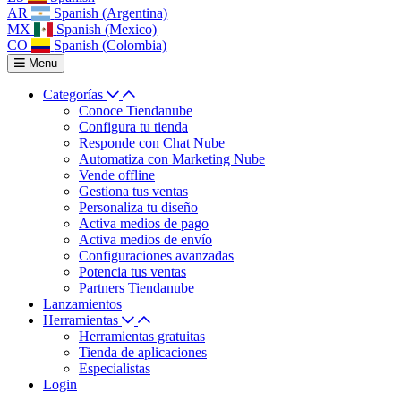
AR
Spanish (Argentina)
MX
Spanish (Mexico)
CO
Spanish (Colombia)
Menu
Categorías
Conoce Tiendanube
Configura tu tienda
Responde con Chat Nube
Automatiza con Marketing Nube
Vende offline
Gestiona tus ventas
Personaliza tu diseño
Activa medios de pago
Activa medios de envío
Configuraciones avanzadas
Potencia tus ventas
Partners Tiendanube
Lanzamientos
Herramientas
Herramientas gratuitas
Tienda de aplicaciones
Especialistas
Login