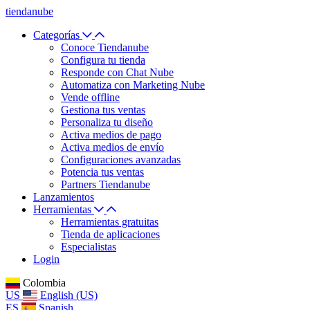
tiendanube
Categorías
Conoce Tiendanube
Configura tu tienda
Responde con Chat Nube
Automatiza con Marketing Nube
Vende offline
Gestiona tus ventas
Personaliza tu diseño
Activa medios de pago
Activa medios de envío
Configuraciones avanzadas
Potencia tus ventas
Partners Tiendanube
Lanzamientos
Herramientas
Herramientas gratuitas
Tienda de aplicaciones
Especialistas
Login
Colombia
US
English (US)
ES
Spanish