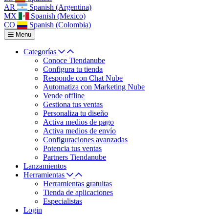
AR
Spanish (Argentina)
MX
Spanish (Mexico)
CO
Spanish (Colombia)
Menu
Categorías
Conoce Tiendanube
Configura tu tienda
Responde con Chat Nube
Automatiza con Marketing Nube
Vende offline
Gestiona tus ventas
Personaliza tu diseño
Activa medios de pago
Activa medios de envío
Configuraciones avanzadas
Potencia tus ventas
Partners Tiendanube
Lanzamientos
Herramientas
Herramientas gratuitas
Tienda de aplicaciones
Especialistas
Login