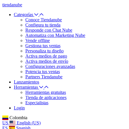
tiendanube
Categorías
Conoce Tiendanube
Configura tu tienda
Responde con Chat Nube
Automatiza con Marketing Nube
Vende offline
Gestiona tus ventas
Personaliza tu diseño
Activa medios de pago
Activa medios de envío
Configuraciones avanzadas
Potencia tus ventas
Partners Tiendanube
Lanzamientos
Herramientas
Herramientas gratuitas
Tienda de aplicaciones
Especialistas
Login
Colombia
US
English (US)
ES
Spanish