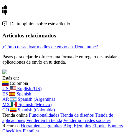
Da tu opinión sobre este artículo
Artículos relacionados
¿Cómo desactivar medios de envío en Tiendanube?
Pasos para dejar de ofrecer una forma de entrega o desinstalar
aplicaciones de envío en tu tienda.
Estás en:
Colombia
US
English (US)
ES
Spanish
AR
Spanish (Argentina)
MX
Spanish (Mexico)
CO
Spanish (Colombia)
Tienda online
Funcionalidades
Tienda de diseños
Tienda de
aplicaciones
Vender en tu tienda
Vender por redes sociales
Recursos
Herramientas gratuitas
Blog
Ejemplos
Ebooks
Banners
Checklists
Plantillas