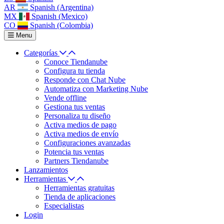
AR
Spanish (Argentina)
MX
Spanish (Mexico)
CO
Spanish (Colombia)
Menu
Categorías
Conoce Tiendanube
Configura tu tienda
Responde con Chat Nube
Automatiza con Marketing Nube
Vende offline
Gestiona tus ventas
Personaliza tu diseño
Activa medios de pago
Activa medios de envío
Configuraciones avanzadas
Potencia tus ventas
Partners Tiendanube
Lanzamientos
Herramientas
Herramientas gratuitas
Tienda de aplicaciones
Especialistas
Login