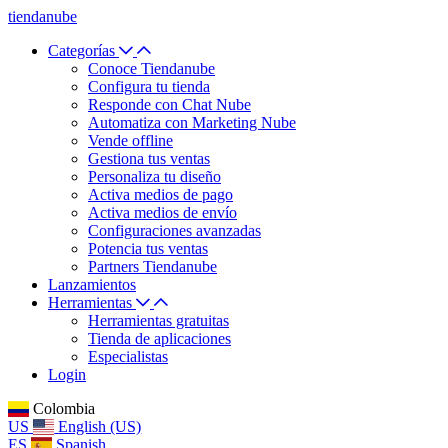
tiendanube
Categorías
Conoce Tiendanube
Configura tu tienda
Responde con Chat Nube
Automatiza con Marketing Nube
Vende offline
Gestiona tus ventas
Personaliza tu diseño
Activa medios de pago
Activa medios de envío
Configuraciones avanzadas
Potencia tus ventas
Partners Tiendanube
Lanzamientos
Herramientas
Herramientas gratuitas
Tienda de aplicaciones
Especialistas
Login
Colombia
US
English (US)
ES
Spanish