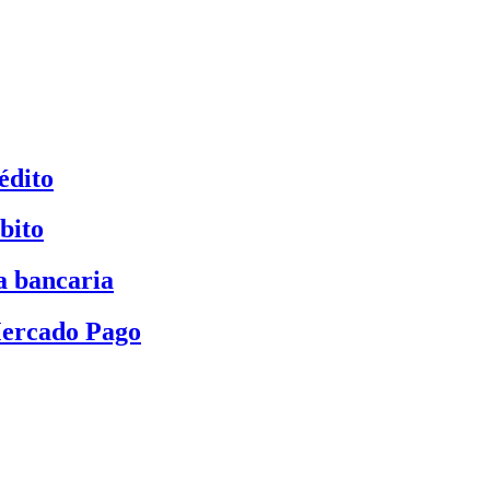
édito
bito
a bancaria
Mercado Pago