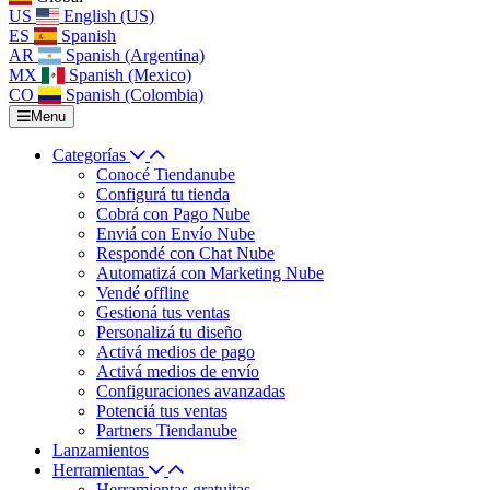
US
English (US)
ES
Spanish
AR
Spanish (Argentina)
MX
Spanish (Mexico)
CO
Spanish (Colombia)
Menu
Categorías
Conocé Tiendanube
Configurá tu tienda
Cobrá con Pago Nube
Enviá con Envío Nube
Respondé con Chat Nube
Automatizá con Marketing Nube
Vendé offline
Gestioná tus ventas
Personalizá tu diseño
Activá medios de pago
Activá medios de envío
Configuraciones avanzadas
Potenciá tus ventas
Partners Tiendanube
Lanzamientos
Herramientas
Herramientas gratuitas