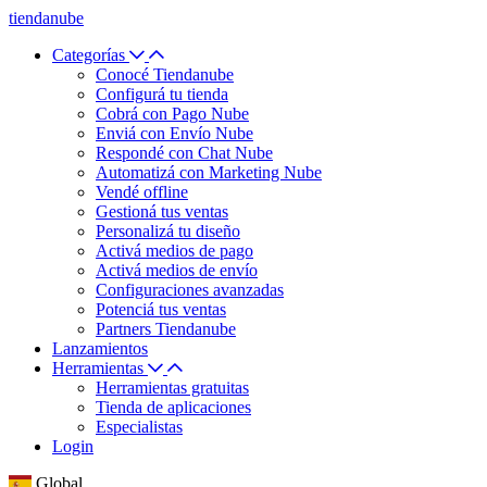
tiendanube
Categorías
Conocé Tiendanube
Configurá tu tienda
Cobrá con Pago Nube
Enviá con Envío Nube
Respondé con Chat Nube
Automatizá con Marketing Nube
Vendé offline
Gestioná tus ventas
Personalizá tu diseño
Activá medios de pago
Activá medios de envío
Configuraciones avanzadas
Potenciá tus ventas
Partners Tiendanube
Lanzamientos
Herramientas
Herramientas gratuitas
Tienda de aplicaciones
Especialistas
Login
Global