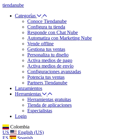
tiendanube
Categorías
Conoce Tiendanube
Configura tu tienda
Responde con Chat Nube
Automatiza con Marketing Nube
Vende offline
Gestiona tus ventas
Personaliza tu diseño
Activa medios de pago
Activa medios de envío
Configuraciones avanzadas
Potencia tus ventas
Partners Tiendanube
Lanzamientos
Herramientas
Herramientas gratuitas
Tienda de aplicaciones
Especialistas
Login
Colombia
US
English (US)
ES
Spanish