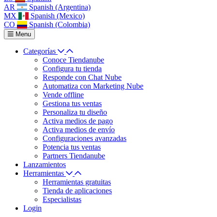
AR
Spanish (Argentina)
MX
Spanish (Mexico)
CO
Spanish (Colombia)
Menu
Categorías
Conoce Tiendanube
Configura tu tienda
Responde con Chat Nube
Automatiza con Marketing Nube
Vende offline
Gestiona tus ventas
Personaliza tu diseño
Activa medios de pago
Activa medios de envío
Configuraciones avanzadas
Potencia tus ventas
Partners Tiendanube
Lanzamientos
Herramientas
Herramientas gratuitas
Tienda de aplicaciones
Especialistas
Login