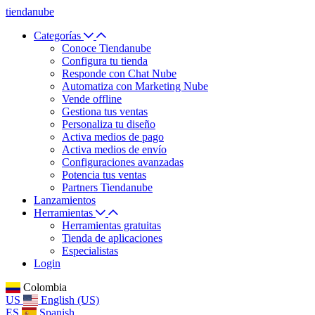
tiendanube
Categorías
Conoce Tiendanube
Configura tu tienda
Responde con Chat Nube
Automatiza con Marketing Nube
Vende offline
Gestiona tus ventas
Personaliza tu diseño
Activa medios de pago
Activa medios de envío
Configuraciones avanzadas
Potencia tus ventas
Partners Tiendanube
Lanzamientos
Herramientas
Herramientas gratuitas
Tienda de aplicaciones
Especialistas
Login
Colombia
US
English (US)
ES
Spanish