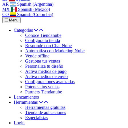
AR
Spanish (Argentina)
MX
Spanish (Mexico)
CO
Spanish (Colombia)
Menu
Categorías
Conoce Tiendanube
Configura tu tienda
Responde con Chat Nube
Automatiza con Marketing Nube
Vende offline
Gestiona tus ventas
Personaliza tu diseño
Activa medios de pago
Activa medios de envío
Configuraciones avanzadas
Potencia tus ventas
Partners Tiendanube
Lanzamientos
Herramientas
Herramientas gratuitas
Tienda de aplicaciones
Especialistas
Login