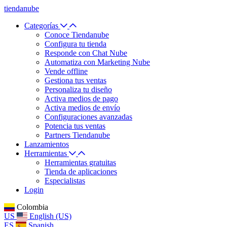
tiendanube
Categorías
Conoce Tiendanube
Configura tu tienda
Responde con Chat Nube
Automatiza con Marketing Nube
Vende offline
Gestiona tus ventas
Personaliza tu diseño
Activa medios de pago
Activa medios de envío
Configuraciones avanzadas
Potencia tus ventas
Partners Tiendanube
Lanzamientos
Herramientas
Herramientas gratuitas
Tienda de aplicaciones
Especialistas
Login
Colombia
US
English (US)
ES
Spanish