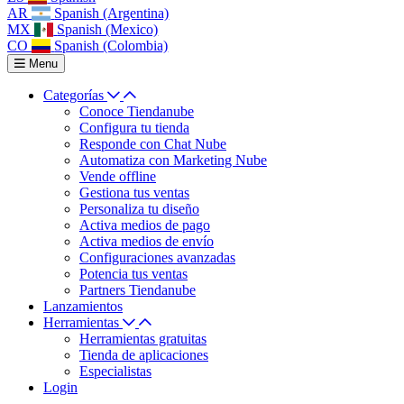
AR
Spanish (Argentina)
MX
Spanish (Mexico)
CO
Spanish (Colombia)
Menu
Categorías
Conoce Tiendanube
Configura tu tienda
Responde con Chat Nube
Automatiza con Marketing Nube
Vende offline
Gestiona tus ventas
Personaliza tu diseño
Activa medios de pago
Activa medios de envío
Configuraciones avanzadas
Potencia tus ventas
Partners Tiendanube
Lanzamientos
Herramientas
Herramientas gratuitas
Tienda de aplicaciones
Especialistas
Login