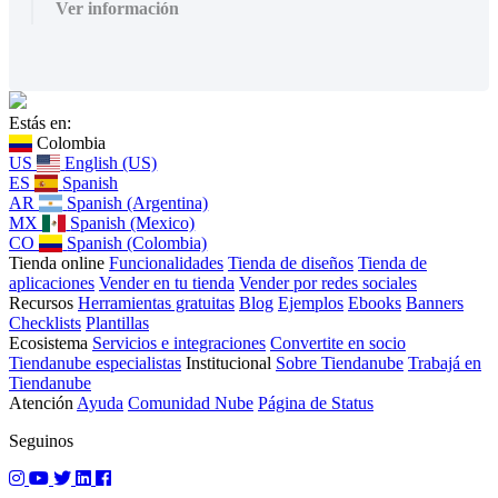
Ver información
Estás en:
Colombia
US
English (US)
ES
Spanish
AR
Spanish (Argentina)
MX
Spanish (Mexico)
CO
Spanish (Colombia)
Tienda online
Funcionalidades
Tienda de diseños
Tienda de
aplicaciones
Vender en tu tienda
Vender por redes sociales
Recursos
Herramientas gratuitas
Blog
Ejemplos
Ebooks
Banners
Checklists
Plantillas
Ecosistema
Servicios e integraciones
Convertite en socio
Tiendanube especialistas
Institucional
Sobre Tiendanube
Trabajá en
Tiendanube
Atención
Ayuda
Comunidad Nube
Página de Status
Seguinos