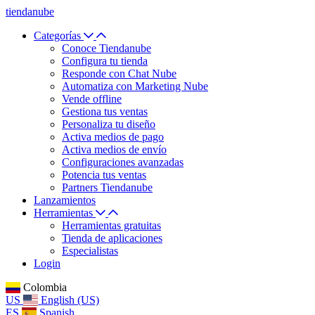
tiendanube
Categorías
Conoce Tiendanube
Configura tu tienda
Responde con Chat Nube
Automatiza con Marketing Nube
Vende offline
Gestiona tus ventas
Personaliza tu diseño
Activa medios de pago
Activa medios de envío
Configuraciones avanzadas
Potencia tus ventas
Partners Tiendanube
Lanzamientos
Herramientas
Herramientas gratuitas
Tienda de aplicaciones
Especialistas
Login
Colombia
US
English (US)
ES
Spanish