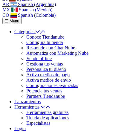
AR
Spanish (Argentina)
MX
Spanish (Mexico)
CO
Spanish (Colombia)
Menu
Categorías
Conoce Tiendanube
Configura tu tienda
Responde con Chat Nube
Automatiza con Marketing Nube
Vende offline
Gestiona tus ventas
Personaliza tu diseño
Activa medios de pago
Activa medios de envío
Configuraciones avanzadas
Potencia tus ventas
Partners Tiendanube
Lanzamientos
Herramientas
Herramientas gratuitas
Tienda de aplicaciones
Especialistas
Login