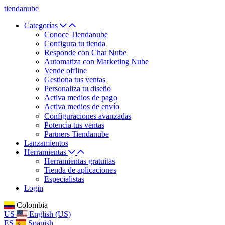
tiendanube
Categorías
Conoce Tiendanube
Configura tu tienda
Responde con Chat Nube
Automatiza con Marketing Nube
Vende offline
Gestiona tus ventas
Personaliza tu diseño
Activa medios de pago
Activa medios de envío
Configuraciones avanzadas
Potencia tus ventas
Partners Tiendanube
Lanzamientos
Herramientas
Herramientas gratuitas
Tienda de aplicaciones
Especialistas
Login
Colombia
US
English (US)
ES
Spanish