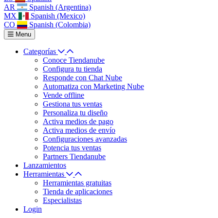
AR
Spanish (Argentina)
MX
Spanish (Mexico)
CO
Spanish (Colombia)
Menu
Categorías
Conoce Tiendanube
Configura tu tienda
Responde con Chat Nube
Automatiza con Marketing Nube
Vende offline
Gestiona tus ventas
Personaliza tu diseño
Activa medios de pago
Activa medios de envío
Configuraciones avanzadas
Potencia tus ventas
Partners Tiendanube
Lanzamientos
Herramientas
Herramientas gratuitas
Tienda de aplicaciones
Especialistas
Login