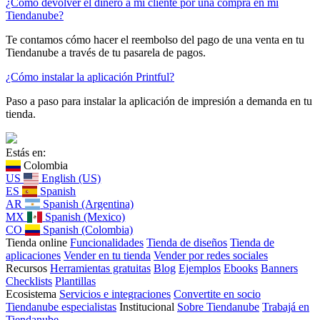
¿Cómo devolver el dinero a mi cliente por una compra en mi
Tiendanube?
Te contamos cómo hacer el reembolso del pago de una venta en tu
Tiendanube a través de tu pasarela de pagos.
¿Cómo instalar la aplicación Printful?
Paso a paso para instalar la aplicación de impresión a demanda en tu
tienda.
Estás en:
Colombia
US
English (US)
ES
Spanish
AR
Spanish (Argentina)
MX
Spanish (Mexico)
CO
Spanish (Colombia)
Tienda online
Funcionalidades
Tienda de diseños
Tienda de
aplicaciones
Vender en tu tienda
Vender por redes sociales
Recursos
Herramientas gratuitas
Blog
Ejemplos
Ebooks
Banners
Checklists
Plantillas
Ecosistema
Servicios e integraciones
Convertite en socio
Tiendanube especialistas
Institucional
Sobre Tiendanube
Trabajá en
Tiendanube