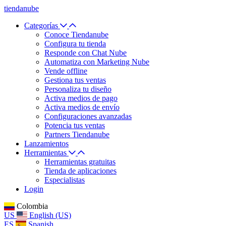
tiendanube
Categorías
Conoce Tiendanube
Configura tu tienda
Responde con Chat Nube
Automatiza con Marketing Nube
Vende offline
Gestiona tus ventas
Personaliza tu diseño
Activa medios de pago
Activa medios de envío
Configuraciones avanzadas
Potencia tus ventas
Partners Tiendanube
Lanzamientos
Herramientas
Herramientas gratuitas
Tienda de aplicaciones
Especialistas
Login
Colombia
US
English (US)
ES
Spanish