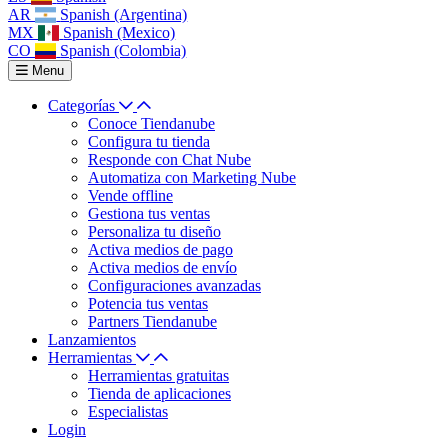
AR
Spanish (Argentina)
MX
Spanish (Mexico)
CO
Spanish (Colombia)
Menu
Categorías
Conoce Tiendanube
Configura tu tienda
Responde con Chat Nube
Automatiza con Marketing Nube
Vende offline
Gestiona tus ventas
Personaliza tu diseño
Activa medios de pago
Activa medios de envío
Configuraciones avanzadas
Potencia tus ventas
Partners Tiendanube
Lanzamientos
Herramientas
Herramientas gratuitas
Tienda de aplicaciones
Especialistas
Login