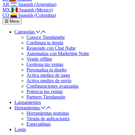
AR
Spanish (Argentina)
MX
Spanish (Mexico)
CO
Spanish (Colombia)
Menu
Categorías
Conoce Tiendanube
Configura tu tienda
Responde con Chat Nube
Automatiza con Marketing Nube
Vende offline
Gestiona tus ventas
Personaliza tu diseño
Activa medios de pago
Activa medios de envío
Configuraciones avanzadas
Potencia tus ventas
Partners Tiendanube
Lanzamientos
Herramientas
Herramientas gratuitas
Tienda de aplicaciones
Especialistas
Login