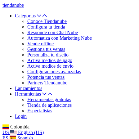
tiendanube
Categorías
Conoce Tiendanube
Configura tu tienda
Responde con Chat Nube
Automatiza con Marketing Nube
Vende offline
Gestiona tus ventas
Personaliza tu diseño
Activa medios de pago
Activa medios de envío
Configuraciones avanzadas
Potencia tus ventas
Partners Tiendanube
Lanzamientos
Herramientas
Herramientas gratuitas
Tienda de aplicaciones
Especialistas
Login
Colombia
US
English (US)
ES
Spanish