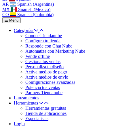
AR
Spanish (Argentina)
MX
Spanish (Mexico)
CO
Spanish (Colombia)
Menu
Categorías
Conoce Tiendanube
Configura tu tienda
Responde con Chat Nube
Automatiza con Marketing Nube
Vende offline
Gestiona tus ventas
Personaliza tu diseño
Activa medios de pago
Activa medios de envío
Configuraciones avanzadas
Potencia tus ventas
Partners Tiendanube
Lanzamientos
Herramientas
Herramientas gratuitas
Tienda de aplicaciones
Especialistas
Login