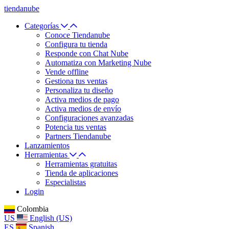
tiendanube
Categorías
Conoce Tiendanube
Configura tu tienda
Responde con Chat Nube
Automatiza con Marketing Nube
Vende offline
Gestiona tus ventas
Personaliza tu diseño
Activa medios de pago
Activa medios de envío
Configuraciones avanzadas
Potencia tus ventas
Partners Tiendanube
Lanzamientos
Herramientas
Herramientas gratuitas
Tienda de aplicaciones
Especialistas
Login
Colombia
US
English (US)
ES
Spanish