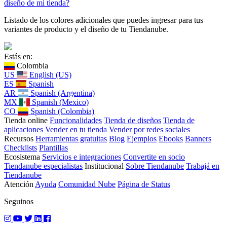
diseño de mi tienda?
Listado de los colores adicionales que puedes ingresar para tus
variantes de producto y el diseño de tu Tiendanube.
Estás en:
Colombia
US
English (US)
ES
Spanish
AR
Spanish (Argentina)
MX
Spanish (Mexico)
CO
Spanish (Colombia)
Tienda online
Funcionalidades
Tienda de diseños
Tienda de
aplicaciones
Vender en tu tienda
Vender por redes sociales
Recursos
Herramientas gratuitas
Blog
Ejemplos
Ebooks
Banners
Checklists
Plantillas
Ecosistema
Servicios e integraciones
Convertite en socio
Tiendanube especialistas
Institucional
Sobre Tiendanube
Trabajá en
Tiendanube
Atención
Ayuda
Comunidad Nube
Página de Status
Seguinos