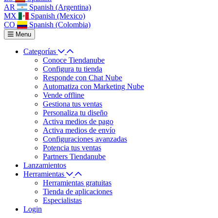
AR
Spanish (Argentina)
MX
Spanish (Mexico)
CO
Spanish (Colombia)
Menu
Categorías
Conoce Tiendanube
Configura tu tienda
Responde con Chat Nube
Automatiza con Marketing Nube
Vende offline
Gestiona tus ventas
Personaliza tu diseño
Activa medios de pago
Activa medios de envío
Configuraciones avanzadas
Potencia tus ventas
Partners Tiendanube
Lanzamientos
Herramientas
Herramientas gratuitas
Tienda de aplicaciones
Especialistas
Login