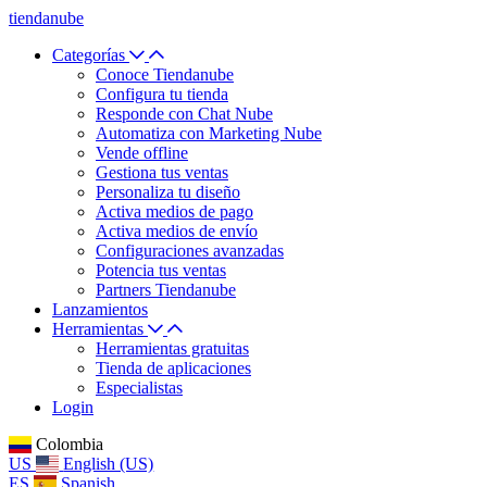
tiendanube
Categorías
Conoce Tiendanube
Configura tu tienda
Responde con Chat Nube
Automatiza con Marketing Nube
Vende offline
Gestiona tus ventas
Personaliza tu diseño
Activa medios de pago
Activa medios de envío
Configuraciones avanzadas
Potencia tus ventas
Partners Tiendanube
Lanzamientos
Herramientas
Herramientas gratuitas
Tienda de aplicaciones
Especialistas
Login
Colombia
US
English (US)
ES
Spanish