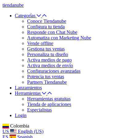
tiendanube
Categorías
Conoce Tiendanube
Configura tu tienda
Responde con Chat Nube
Automatiza con Marketing Nube
Vende offline
Gestiona tus ventas
Personaliza tu diseño
Activa medios de pago
Activa medios de envío
Configuraciones avanzadas
Potencia tus ventas
Partners Tiendanube
Lanzamientos
Herramientas
Herramientas gratuitas
Tienda de aplicaciones
Especialistas
Login
Colombia
US
English (US)
ES
Spanish