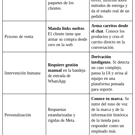
envío, informa sobre
paquetes de los
métodos de entrega y
clientes.
da el estado real de un
pedido.
Arma carritos desde
Manda links sueltos
.
el chat
. Conoce los
El cliente tiene que
Proceso de venta
productos y crea el
armar su compra desde
carrito directo en la
cero en la web.
conversación.
Derivación
inteligente.
Si detecta
Requiere gestión
un caso complejo,
manual
en la bandeja
Intervención humana
pausa la IA y avisa al
de entrada de
equipo en una
WhatsApp
plataforma pensada
para soporte.
Conoce tu marca.
Se
nutre del tono de voz
Respuestas
de la marca y de la
Personalización
estandarizadas y
información histórica
rígidas de Meta.
de la tienda para
responder como un
empleado más.