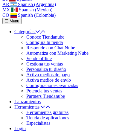
AR
Spanish (Argentina)
MX
Spanish (Mexico)
CO
Spanish (Colombia)
Menu
Categorías
Conoce Tiendanube
Configura tu tienda
Responde con Chat Nube
Automatiza con Marketing Nube
Vende offline
Gestiona tus ventas
Personaliza tu diseño
Activa medios de pago
Activa medios de envío
Configuraciones avanzadas
Potencia tus ventas
Partners Tiendanube
Lanzamientos
Herramientas
Herramientas gratuitas
Tienda de aplicaciones
Especialistas
Login