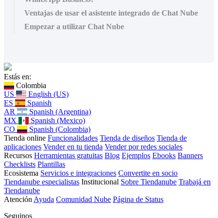
Ventajas de usar el asistente integrado de Chat Nube
Empezar a utilizar Chat Nube
Estás en:
Colombia
US
English (US)
ES
Spanish
AR
Spanish (Argentina)
MX
Spanish (Mexico)
CO
Spanish (Colombia)
Tienda online
Funcionalidades
Tienda de diseños
Tienda de
aplicaciones
Vender en tu tienda
Vender por redes sociales
Recursos
Herramientas gratuitas
Blog
Ejemplos
Ebooks
Banners
Checklists
Plantillas
Ecosistema
Servicios e integraciones
Convertite en socio
Tiendanube especialistas
Institucional
Sobre Tiendanube
Trabajá en
Tiendanube
Atención
Ayuda
Comunidad Nube
Página de Status
Seguinos