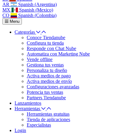
AR
Spanish (Argentina)
MX
Spanish (Mexico)
CO
Spanish (Colombia)
Menu
Categorías
Conoce Tiendanube
Configura tu tienda
Responde con Chat Nube
Automatiza con Marketing Nube
Vende offline
Gestiona tus ventas
Personaliza tu diseño
Activa medios de pago
Activa medios de envío
Configuraciones avanzadas
Potencia tus ventas
Partners Tiendanube
Lanzamientos
Herramientas
Herramientas gratuitas
Tienda de aplicaciones
Especialistas
Login