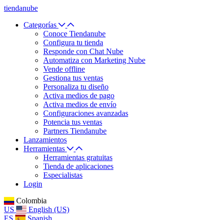
tiendanube
Categorías
Conoce Tiendanube
Configura tu tienda
Responde con Chat Nube
Automatiza con Marketing Nube
Vende offline
Gestiona tus ventas
Personaliza tu diseño
Activa medios de pago
Activa medios de envío
Configuraciones avanzadas
Potencia tus ventas
Partners Tiendanube
Lanzamientos
Herramientas
Herramientas gratuitas
Tienda de aplicaciones
Especialistas
Login
Colombia
US
English (US)
ES
Spanish