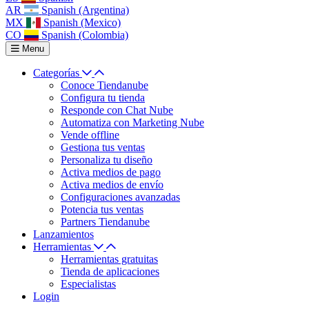
AR
Spanish (Argentina)
MX
Spanish (Mexico)
CO
Spanish (Colombia)
Menu
Categorías
Conoce Tiendanube
Configura tu tienda
Responde con Chat Nube
Automatiza con Marketing Nube
Vende offline
Gestiona tus ventas
Personaliza tu diseño
Activa medios de pago
Activa medios de envío
Configuraciones avanzadas
Potencia tus ventas
Partners Tiendanube
Lanzamientos
Herramientas
Herramientas gratuitas
Tienda de aplicaciones
Especialistas
Login