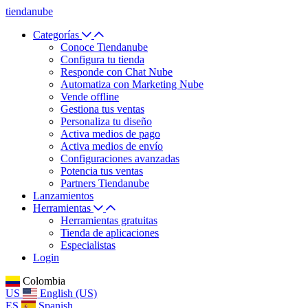
tiendanube
Categorías
Conoce Tiendanube
Configura tu tienda
Responde con Chat Nube
Automatiza con Marketing Nube
Vende offline
Gestiona tus ventas
Personaliza tu diseño
Activa medios de pago
Activa medios de envío
Configuraciones avanzadas
Potencia tus ventas
Partners Tiendanube
Lanzamientos
Herramientas
Herramientas gratuitas
Tienda de aplicaciones
Especialistas
Login
Colombia
US
English (US)
ES
Spanish