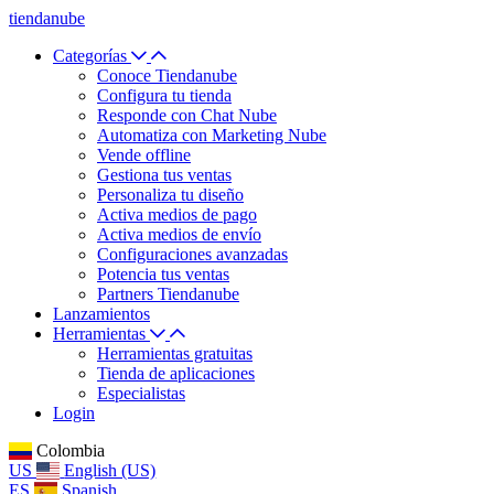
tiendanube
Categorías
Conoce Tiendanube
Configura tu tienda
Responde con Chat Nube
Automatiza con Marketing Nube
Vende offline
Gestiona tus ventas
Personaliza tu diseño
Activa medios de pago
Activa medios de envío
Configuraciones avanzadas
Potencia tus ventas
Partners Tiendanube
Lanzamientos
Herramientas
Herramientas gratuitas
Tienda de aplicaciones
Especialistas
Login
Colombia
US
English (US)
ES
Spanish