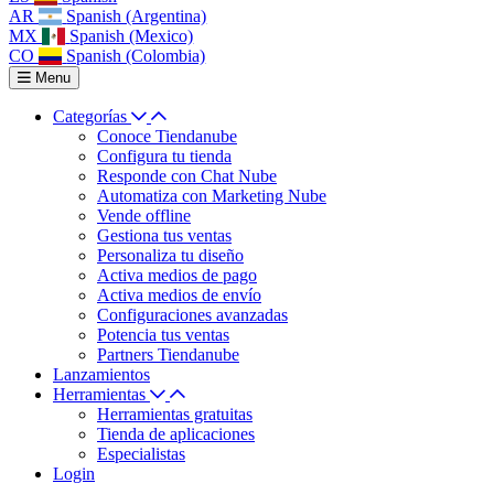
AR
Spanish (Argentina)
MX
Spanish (Mexico)
CO
Spanish (Colombia)
Menu
Categorías
Conoce Tiendanube
Configura tu tienda
Responde con Chat Nube
Automatiza con Marketing Nube
Vende offline
Gestiona tus ventas
Personaliza tu diseño
Activa medios de pago
Activa medios de envío
Configuraciones avanzadas
Potencia tus ventas
Partners Tiendanube
Lanzamientos
Herramientas
Herramientas gratuitas
Tienda de aplicaciones
Especialistas
Login