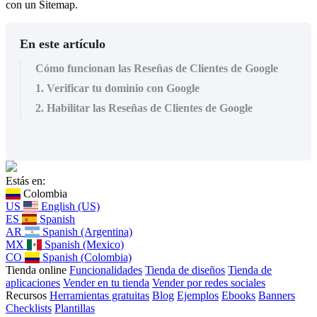
con un Sitemap.
En este artículo
Cómo funcionan las Reseñas de Clientes de Google
1. Verificar tu dominio con Google
2. Habilitar las Reseñas de Clientes de Google
Estás en:
Colombia
US
English (US)
ES
Spanish
AR
Spanish (Argentina)
MX
Spanish (Mexico)
CO
Spanish (Colombia)
Tienda online
Funcionalidades
Tienda de diseños
Tienda de
aplicaciones
Vender en tu tienda
Vender por redes sociales
Recursos
Herramientas gratuitas
Blog
Ejemplos
Ebooks
Banners
Checklists
Plantillas