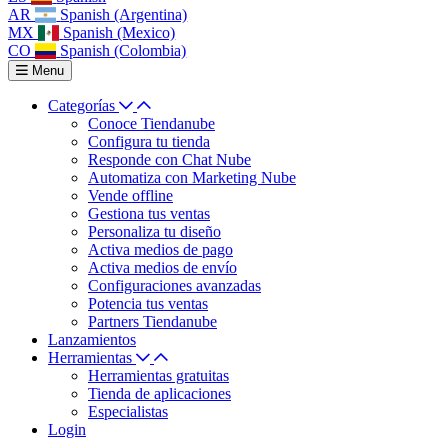
AR
Spanish (Argentina)
MX
Spanish (Mexico)
CO
Spanish (Colombia)
Menu
Categorías
Conoce Tiendanube
Configura tu tienda
Responde con Chat Nube
Automatiza con Marketing Nube
Vende offline
Gestiona tus ventas
Personaliza tu diseño
Activa medios de pago
Activa medios de envío
Configuraciones avanzadas
Potencia tus ventas
Partners Tiendanube
Lanzamientos
Herramientas
Herramientas gratuitas
Tienda de aplicaciones
Especialistas
Login