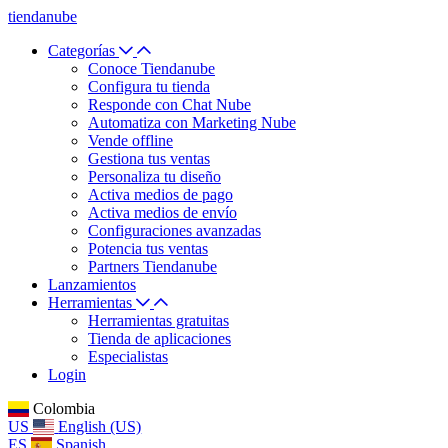
tiendanube
Categorías
Conoce Tiendanube
Configura tu tienda
Responde con Chat Nube
Automatiza con Marketing Nube
Vende offline
Gestiona tus ventas
Personaliza tu diseño
Activa medios de pago
Activa medios de envío
Configuraciones avanzadas
Potencia tus ventas
Partners Tiendanube
Lanzamientos
Herramientas
Herramientas gratuitas
Tienda de aplicaciones
Especialistas
Login
Colombia
US
English (US)
ES
Spanish