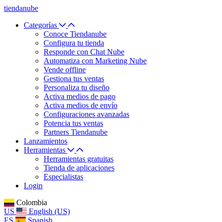
tiendanube
Categorías
Conoce Tiendanube
Configura tu tienda
Responde con Chat Nube
Automatiza con Marketing Nube
Vende offline
Gestiona tus ventas
Personaliza tu diseño
Activa medios de pago
Activa medios de envío
Configuraciones avanzadas
Potencia tus ventas
Partners Tiendanube
Lanzamientos
Herramientas
Herramientas gratuitas
Tienda de aplicaciones
Especialistas
Login
Colombia
US
English (US)
ES
Spanish