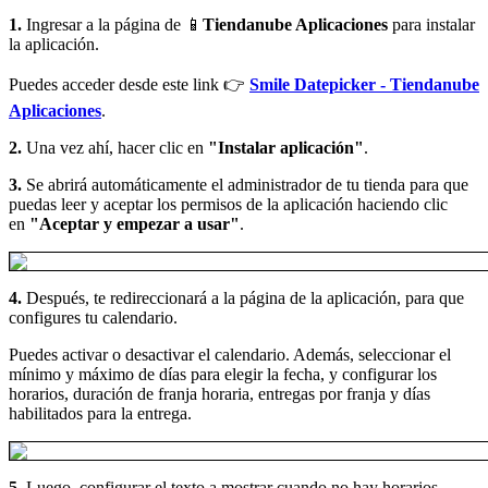
1.
Ingresar a la página de 📱
Tiendanube Aplicaciones
para instalar
la aplicación.
Puedes acceder desde este link 👉
Smile Datepicker - Tiendanube
Aplicaciones
.
2.
Una vez ahí, hacer clic en
"Instalar aplicación"
.
3.
Se abrirá automáticamente el administrador de tu tienda para que
puedas leer y
aceptar los permisos de la aplicación haciendo clic
en
"Aceptar y empezar a usar"
.
4.
Después, te redireccionará a la página de la aplicación, para que
configures tu calendario.
Puedes activar o desactivar el calendario. Además, seleccionar el
mínimo y máximo de días para elegir la fecha, y configurar los
horarios, duración de franja horaria, entregas por franja y días
habilitados para la entrega.
5.
Luego, configurar el texto a mostrar cuando no hay horarios