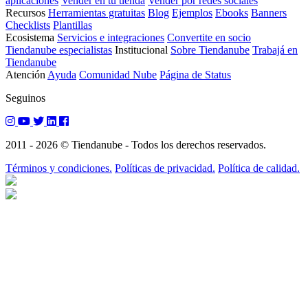
aplicaciones
Vender en tu tienda
Vender por redes sociales
Recursos
Herramientas gratuitas
Blog
Ejemplos
Ebooks
Banners
Checklists
Plantillas
Ecosistema
Servicios e integraciones
Convertite en socio
Tiendanube especialistas
Institucional
Sobre Tiendanube
Trabajá en
Tiendanube
Atención
Ayuda
Comunidad Nube
Página de Status
Seguinos
2011 - 2026 © Tiendanube - Todos los derechos reservados.
Términos y condiciones.
Políticas de privacidad.
Política de calidad.