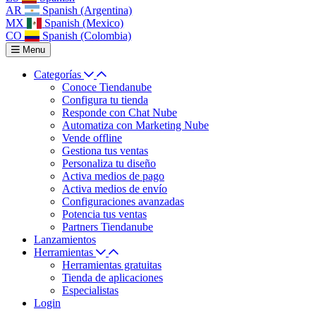
AR
Spanish (Argentina)
MX
Spanish (Mexico)
CO
Spanish (Colombia)
Menu
Categorías
Conoce Tiendanube
Configura tu tienda
Responde con Chat Nube
Automatiza con Marketing Nube
Vende offline
Gestiona tus ventas
Personaliza tu diseño
Activa medios de pago
Activa medios de envío
Configuraciones avanzadas
Potencia tus ventas
Partners Tiendanube
Lanzamientos
Herramientas
Herramientas gratuitas
Tienda de aplicaciones
Especialistas
Login