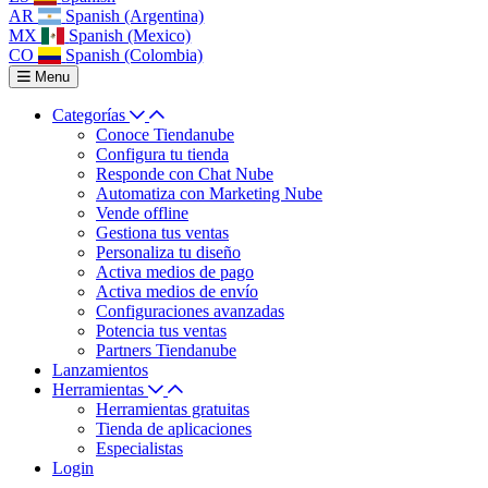
AR
Spanish (Argentina)
MX
Spanish (Mexico)
CO
Spanish (Colombia)
Menu
Categorías
Conoce Tiendanube
Configura tu tienda
Responde con Chat Nube
Automatiza con Marketing Nube
Vende offline
Gestiona tus ventas
Personaliza tu diseño
Activa medios de pago
Activa medios de envío
Configuraciones avanzadas
Potencia tus ventas
Partners Tiendanube
Lanzamientos
Herramientas
Herramientas gratuitas
Tienda de aplicaciones
Especialistas
Login