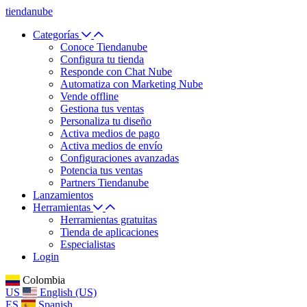
tiendanube
Categorías
Conoce Tiendanube
Configura tu tienda
Responde con Chat Nube
Automatiza con Marketing Nube
Vende offline
Gestiona tus ventas
Personaliza tu diseño
Activa medios de pago
Activa medios de envío
Configuraciones avanzadas
Potencia tus ventas
Partners Tiendanube
Lanzamientos
Herramientas
Herramientas gratuitas
Tienda de aplicaciones
Especialistas
Login
Colombia
US
English (US)
ES
Spanish