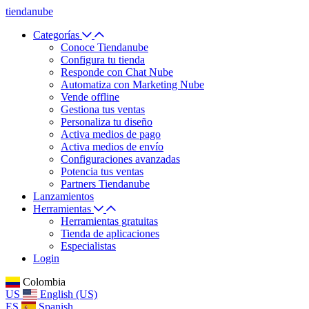
tiendanube
Categorías
Conoce Tiendanube
Configura tu tienda
Responde con Chat Nube
Automatiza con Marketing Nube
Vende offline
Gestiona tus ventas
Personaliza tu diseño
Activa medios de pago
Activa medios de envío
Configuraciones avanzadas
Potencia tus ventas
Partners Tiendanube
Lanzamientos
Herramientas
Herramientas gratuitas
Tienda de aplicaciones
Especialistas
Login
Colombia
US
English (US)
ES
Spanish