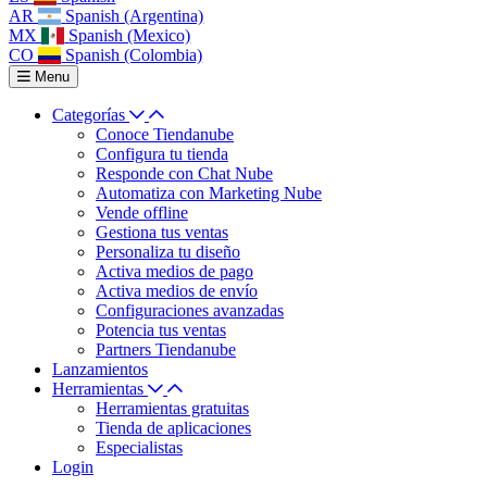
AR
Spanish (Argentina)
MX
Spanish (Mexico)
CO
Spanish (Colombia)
Menu
Categorías
Conoce Tiendanube
Configura tu tienda
Responde con Chat Nube
Automatiza con Marketing Nube
Vende offline
Gestiona tus ventas
Personaliza tu diseño
Activa medios de pago
Activa medios de envío
Configuraciones avanzadas
Potencia tus ventas
Partners Tiendanube
Lanzamientos
Herramientas
Herramientas gratuitas
Tienda de aplicaciones
Especialistas
Login