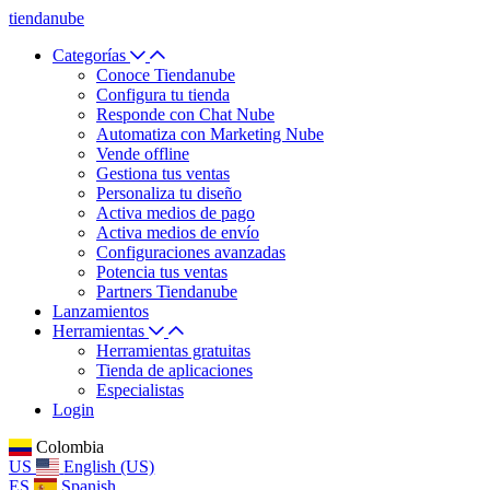
tiendanube
Categorías
Conoce Tiendanube
Configura tu tienda
Responde con Chat Nube
Automatiza con Marketing Nube
Vende offline
Gestiona tus ventas
Personaliza tu diseño
Activa medios de pago
Activa medios de envío
Configuraciones avanzadas
Potencia tus ventas
Partners Tiendanube
Lanzamientos
Herramientas
Herramientas gratuitas
Tienda de aplicaciones
Especialistas
Login
Colombia
US
English (US)
ES
Spanish