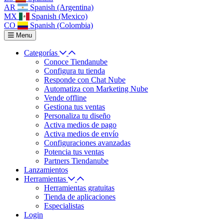
AR
Spanish (Argentina)
MX
Spanish (Mexico)
CO
Spanish (Colombia)
Menu
Categorías
Conoce Tiendanube
Configura tu tienda
Responde con Chat Nube
Automatiza con Marketing Nube
Vende offline
Gestiona tus ventas
Personaliza tu diseño
Activa medios de pago
Activa medios de envío
Configuraciones avanzadas
Potencia tus ventas
Partners Tiendanube
Lanzamientos
Herramientas
Herramientas gratuitas
Tienda de aplicaciones
Especialistas
Login