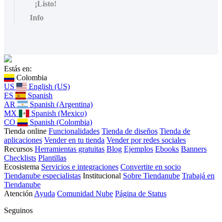
¡Listo!
Info
Estás en:
Colombia
US
English (US)
ES
Spanish
AR
Spanish (Argentina)
MX
Spanish (Mexico)
CO
Spanish (Colombia)
Tienda online
Funcionalidades
Tienda de diseños
Tienda de
aplicaciones
Vender en tu tienda
Vender por redes sociales
Recursos
Herramientas gratuitas
Blog
Ejemplos
Ebooks
Banners
Checklists
Plantillas
Ecosistema
Servicios e integraciones
Convertite en socio
Tiendanube especialistas
Institucional
Sobre Tiendanube
Trabajá en
Tiendanube
Atención
Ayuda
Comunidad Nube
Página de Status
Seguinos