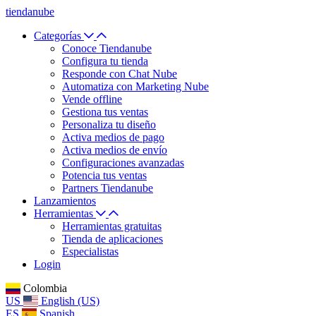
tiendanube
Categorías
Conoce Tiendanube
Configura tu tienda
Responde con Chat Nube
Automatiza con Marketing Nube
Vende offline
Gestiona tus ventas
Personaliza tu diseño
Activa medios de pago
Activa medios de envío
Configuraciones avanzadas
Potencia tus ventas
Partners Tiendanube
Lanzamientos
Herramientas
Herramientas gratuitas
Tienda de aplicaciones
Especialistas
Login
Colombia
US
English (US)
ES
Spanish