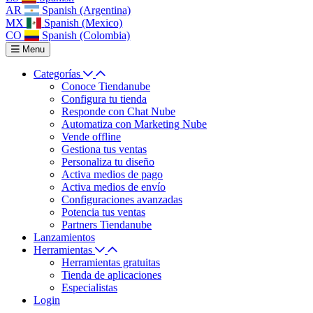
AR
Spanish (Argentina)
MX
Spanish (Mexico)
CO
Spanish (Colombia)
Menu
Categorías
Conoce Tiendanube
Configura tu tienda
Responde con Chat Nube
Automatiza con Marketing Nube
Vende offline
Gestiona tus ventas
Personaliza tu diseño
Activa medios de pago
Activa medios de envío
Configuraciones avanzadas
Potencia tus ventas
Partners Tiendanube
Lanzamientos
Herramientas
Herramientas gratuitas
Tienda de aplicaciones
Especialistas
Login