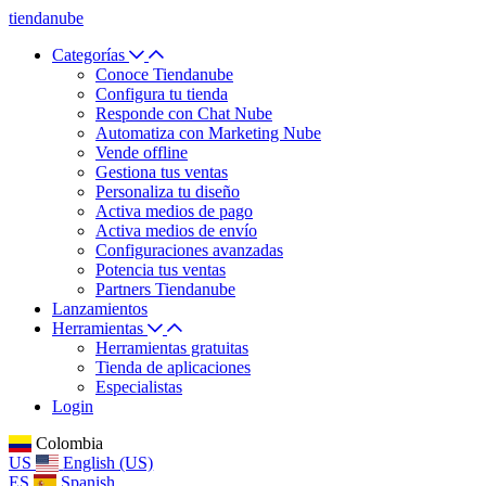
tiendanube
Categorías
Conoce Tiendanube
Configura tu tienda
Responde con Chat Nube
Automatiza con Marketing Nube
Vende offline
Gestiona tus ventas
Personaliza tu diseño
Activa medios de pago
Activa medios de envío
Configuraciones avanzadas
Potencia tus ventas
Partners Tiendanube
Lanzamientos
Herramientas
Herramientas gratuitas
Tienda de aplicaciones
Especialistas
Login
Colombia
US
English (US)
ES
Spanish