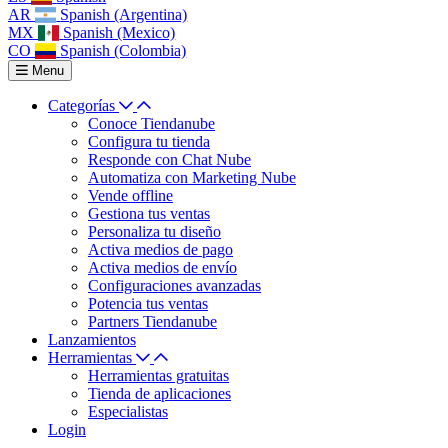
AR
Spanish (Argentina)
MX
Spanish (Mexico)
CO
Spanish (Colombia)
Menu
Categorías
Conoce Tiendanube
Configura tu tienda
Responde con Chat Nube
Automatiza con Marketing Nube
Vende offline
Gestiona tus ventas
Personaliza tu diseño
Activa medios de pago
Activa medios de envío
Configuraciones avanzadas
Potencia tus ventas
Partners Tiendanube
Lanzamientos
Herramientas
Herramientas gratuitas
Tienda de aplicaciones
Especialistas
Login