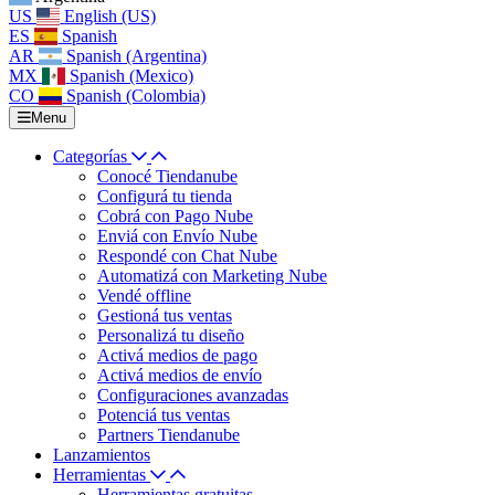
US
English (US)
ES
Spanish
AR
Spanish (Argentina)
MX
Spanish (Mexico)
CO
Spanish (Colombia)
Menu
Categorías
Conocé Tiendanube
Configurá tu tienda
Cobrá con Pago Nube
Enviá con Envío Nube
Respondé con Chat Nube
Automatizá con Marketing Nube
Vendé offline
Gestioná tus ventas
Personalizá tu diseño
Activá medios de pago
Activá medios de envío
Configuraciones avanzadas
Potenciá tus ventas
Partners Tiendanube
Lanzamientos
Herramientas
Herramientas gratuitas