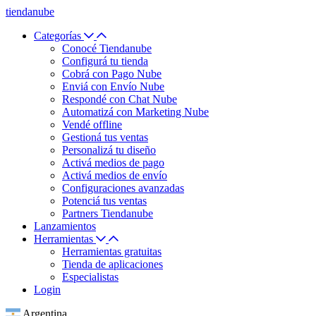
tiendanube
Categorías
Conocé Tiendanube
Configurá tu tienda
Cobrá con Pago Nube
Enviá con Envío Nube
Respondé con Chat Nube
Automatizá con Marketing Nube
Vendé offline
Gestioná tus ventas
Personalizá tu diseño
Activá medios de pago
Activá medios de envío
Configuraciones avanzadas
Potenciá tus ventas
Partners Tiendanube
Lanzamientos
Herramientas
Herramientas gratuitas
Tienda de aplicaciones
Especialistas
Login
Argentina